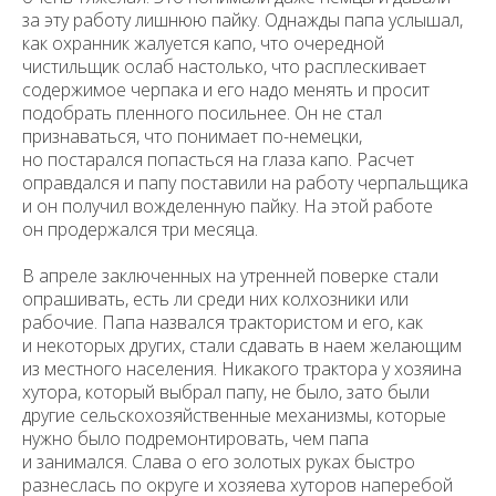
за эту работу лишнюю пайку. Однажды папа услышал,
как охранник жалуется капо, что очередной
чистильщик ослаб настолько, что расплескивает
содержимое черпака и его надо менять и просит
подобрать пленного посильнее. Он не стал
признаваться, что понимает по-немецки,
но постарался попасться на глаза капо. Расчет
оправдался и папу поставили на работу черпальщика
и он получил вожделенную пайку. На этой работе
он продержался три месяца.
В апреле заключенных на утренней поверке стали
опрашивать, есть ли среди них колхозники или
рабочие. Папа назвался трактористом и его, как
и некоторых других, стали сдавать в наем желающим
из местного населения. Никакого трактора у хозяина
хутора, который выбрал папу, не было, зато были
другие сельскохозяйственные механизмы, которые
нужно было подремонтировать, чем папа
и занимался. Слава о его золотых руках быстро
разнеслась по округе и хозяева хуторов наперебой