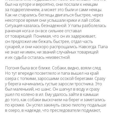
был на хуторе и вероятно, они послали к немцам
за подкреплением, а может это были и сами немцы.
Как ни старались беглецы двигаться быстрее, через
некоторое время они услышали крики и лай собак.
Ситуация казалась безнадежной. У папы разболелась
раненая нога и он все сильнее отставал
от товарищей. Понимая, что он их задерживает,
он предложил им бежать быстрее, отдал часть
сухарей, и они наскоро распрощались Навсегда. Папа
не знал ни имен, ни званий случайных товарищей
и их судьба осталась неизвестной.
Погоня была все ближе. Собаки, видно, взяли след.
Но тут впереди посветлело и папа вышел на край
озера с топкими, заросшими осокой берегами. Сразу
у берега начинались густые заросли тростника. Это
был маленький, но шанс. Он шагнул в воду и сразу
ушел по колено в ил. Ему удалось зайти в камыши
до того, как собаки выскочили на берег и заметались
по кромке. Он успел закинуть свою пилотку подальше
в озеро, в надежде, что преследователи подумают,