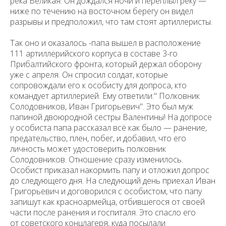
река Великая. Он дождался ночи и переплыл реку —
ниже по течению на восточном берегу он видел
разрывы и предположил, что там стоят артиллеристы.
Так оно и оказалось -папа вышел в расположение
111 артиллерийского корпуса в составе 3-го
Прибалтийского фронта, который держал оборону
уже с апреля. Он спросил солдат, которые
сопровождали его к особисту для допроса, кто
командует артиллерией. Ему ответили:" Полковник
Солодовников, Иван Григорьевич". Это был муж
папиной двоюродной сестры Валентины! На допросе
у особиста папа рассказал всё как было — ранение,
предательство, плен, побег, и добавил, что его
личность может удостоверить полковник
Солодовников. Отношение сразу изменилось.
Особист приказал накормить папу и отложил допрос
до следующего дня. На следующий день приехал Иван
Григорьевич и договорился с особистом, что папу
запишут как красноармейца, отбившегося от своей
части после ранения и госпиталя. Это спасло его
от советского концлагеря, куда посылали