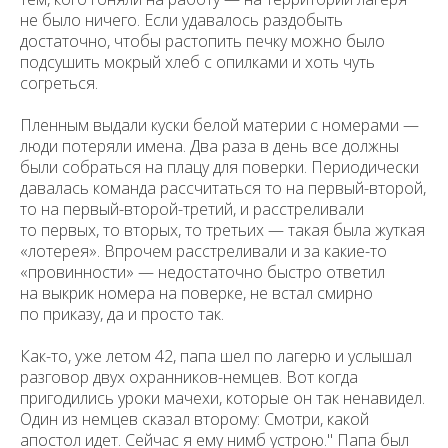
не было ничего. Если удавалось раздобыть
достаточно, чтобы растопить печку можно было
подсушить мокрый хлеб с опилками и хоть чуть
согреться.
Пленным выдали куски белой материи с номерами —
люди потеряли имена. Два раза в день все должны
были собраться на плацу для поверки. Периодически
давалась команда рассчитаться то на первый-второй,
то на первый-второй-третий, и расстреливали
то первых, то вторых, то третьих — такая была жуткая
«лотерея». Впрочем расстреливали и за какие-то
«провинности» — недостаточно быстро ответил
на выкрик номера на поверке, не встал смирно
по приказу, да и просто так.
Как-то, уже летом 42, папа шел по лагерю и услышал
разговор двух охранников-немцев. Вот когда
пригодились уроки мачехи, которые он так ненавидел.
Один из немцев сказал второму: Смотри, какой
апостол идет. Сейчас я ему нимб устрою." Папа был