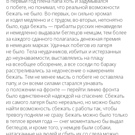
В первый год плена папа хоть и задумывался
о побеге, но понимал, что реальной возможности
бежать не было. Во-первых, он сильно хромал
и ходил медленно и с трудом, во-вторых, непонятно
было, куда бежать — прибалты русских ненавидели
и немедленно выдавали беглецов немцам, тем более
за каждого сданного полагалась денежная премия
в немецких марках. Удачных побегов из лагеря
не было. Тела неудачников, избитых и истерзанных
до неузнаваемости, выставлялись на плацу
на всеобщее обозрение, а все соседи по бараку
расстреливались за недонесение о намерениях
бежать. Тем не менее мысль о побеге не оставляла
папу, и он всеми силами старался узнавать
о положении на фронте — перейти линию фронта
было единственной надеждой на спасение. Сбежать
из самого лагеря было нереально, но можно было
найти возможность сбежать с работы так, чтобы
тревогу подняли не сразу. Бежать можно было только
в теплое время года — снег моментально бы выдал
беглецов, и кроме того, у немцев были собаки,
натасканные на людей и сбить их со следа можно