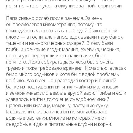
понятно, что он уже на оккупированной территории.
Папа сильно ослаб после ранения. За день
он преодолевал километра два, потому что
приходилось часто отдыхать. С едой было совсем
плохо — в госпитале напоследок выдали пару банок
тушенки и немного черных сухарей. В лесу были
грибы и кое-какие ягоды: малина, ежевика, черника,
но они уже перезрели и осыпались и их было
не много. Лежа собирать дары леса было очень
трудно и тоже требовало времени. К счастью, в лесах
было много родников и хотя бы с водой проблемы
не было. Раз в день он разводил костер и в одной
банке из-под тушенки кипятил «чай» из малиновых
и земляничных листьев, а в другой варил грибы и если
удавалось найти что-то еще съедобное: дикий
щавель или кислицу, мокрицу, пастушью сумку.
К сожалению, из-за гипса он не мог добывать
водяные растения, многие из которых имеют
съедобные и даже питательные клубни и корни.