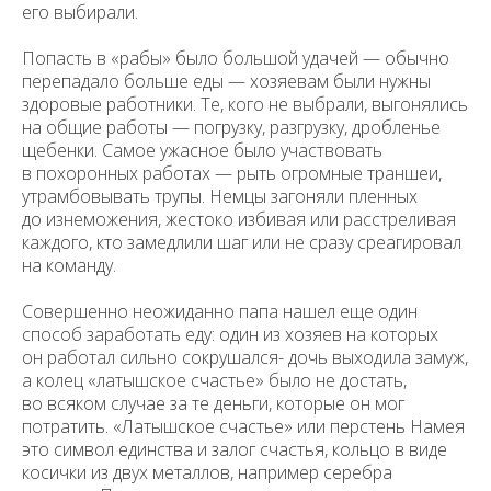
его выбирали.
Попасть в «рабы» было большой удачей — обычно
перепадало больше еды — хозяевам были нужны
здоровые работники. Те, кого не выбрали, выгонялись
на общие работы — погрузку, разгрузку, дробленье
щебенки. Самое ужасное было участвовать
в похоронных работах — рыть огромные траншеи,
утрамбовывать трупы. Немцы загоняли пленных
до изнеможения, жестоко избивая или расстреливая
каждого, кто замедлили шаг или не сразу среагировал
на команду.
Совершенно неожиданно папа нашел еще один
способ заработать еду: один из хозяев на которых
он работал сильно сокрушался- дочь выходила замуж,
а колец «латышское счастье» было не достать,
во всяком случае за те деньги, которые он мог
потратить. «Латышское счастье» или перстень Намея
это символ единства и залог счастья, кольцо в виде
косички из двух металлов, например серебра