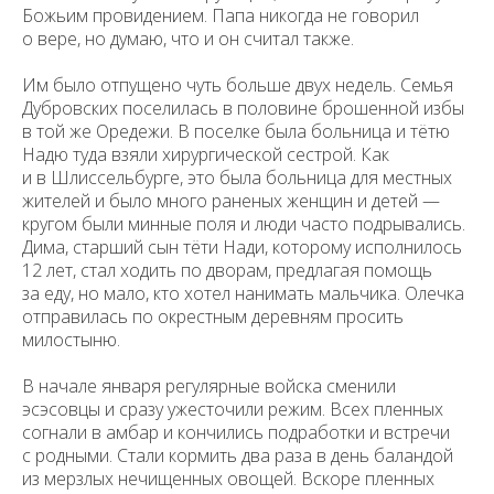
Божьим провидением. Папа никогда не говорил
о вере, но думаю, что и он считал также.
Им было отпущено чуть больше двух недель. Семья
Дубровских поселилась в половине брошенной избы
в той же Оредежи. В поселке была больница и тётю
Надю туда взяли хирургической сестрой. Как
и в Шлиссельбурге, это была больница для местных
жителей и было много раненых женщин и детей —
кругом были минные поля и люди часто подрывались.
Дима, старший сын тёти Нади, которому исполнилось
12 лет, стал ходить по дворам, предлагая помощь
за еду, но мало, кто хотел нанимать мальчика. Олечка
отправилась по окрестным деревням просить
милостыню.
В начале января регулярные войска сменили
эсэсовцы и сразу ужесточили режим. Всех пленных
согнали в амбар и кончились подработки и встречи
с родными. Стали кормить два раза в день баландой
из мерзлых нечищенных овощей. Вскоре пленных