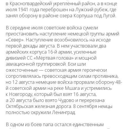
в Красногвардейский укреплённый район, а в конце
июля 1941 года переброшен на Лужский рубеж, где
занял оборону в районе озера Корпуша под Лугой.
В середине июля советские войска сумели
приостановить наступление немецкой группы армий
«Север». Наступление возобновилось на исходе
первой декады августа. В нем участвовали два
армейских корпуса 16-й армии, усиленные
дивизией СС «Мёртвая голова» и мощной
авиационной группировкой. Бои шли
ожесточенные — советская армия героически
сопротивлялась превосходящим силам противника,
но 12 августа немецкие войска прорвали оборону 48-
й советской армии на реке Мшага и устремились
к Новгороду, который был взят 16 августа,
а 20 августа было взято Чудово и перерезана
Октябрьская железная дорога. 8 сентября немцы
полностью окружили Ленинград.
В одном из боев папа остался единственным