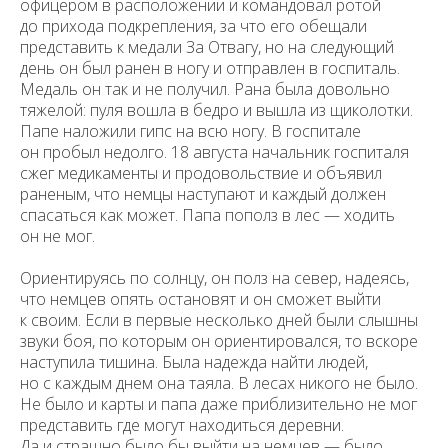
офицером в расположении и командовал ротой
до прихода подкрепления, за что его обещали
представить к медали За Отвагу, но на следующий
день он был ранен в ногу и отправлен в госпиталь.
Медаль он так и не получил. Рана была довольно
тяжелой: пуля вошла в бедро и вышла из щиколотки.
Папе наложили гипс на всю ногу. В госпитале
он пробыл недолго. 18 августа начальник госпиталя
сжег медикаменты и продовольствие и объявил
раненым, что немцы наступают и каждый должен
спасаться как может. Папа пополз в лес — ходить
он не мог.
Ориентируясь по солнцу, он полз на север, надеясь,
что немцев опять остановят и он сможет выйти
к своим. Если в первые несколько дней были слышны
звуки боя, по которым он ориентировался, то вскоре
наступила тишина. Была надежда найти людей,
но с каждым днем она таяла. В лесах никого не было.
Не было и карты и папа даже приблизительно не мог
представить где могут находиться деревни.
Да и страшно было бы выйти на немцев — было