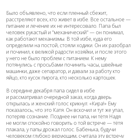
Было объявлено, что если пленный сбежит,
расстреляют всех, кто живет в избе. Все остальное —
питание и лечение их не интересовало. Папа был
человек рукастый и "механический" — он понимал,
как работают механизмы. В той избе, куда его
определили на постой, стояли ходики. Он их разобрал
и починил, к великой радости хозяйки, и после этого
у него не было проблем с питанием. К нему
потянулись с просьбами починить часы, швейные
машинки, даже сепаратор, и давали за работу кто
яйцо, кто кусок пирога, кто несколько картошек.
В середине декабря папа сидел в избе
и рассматривал очередной заказ, когда дверь
открылась и женский голос крикнул: «Кира!» Ему
показалось, что это Катя. Он вскочил и тут же упал,
потеряв сознание. Позднее ни папа, ни тётя Надя
не могли спокойно говорить о той встрече — тётя
плакала, у папы дрожал голос. Бабенька, будучи
человеком глубоко верующим, считала эту встречу