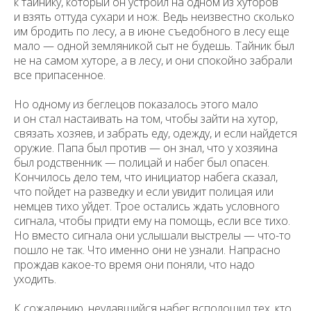
к тайнику, который он устроил на одном из хуторов
персональных данных
и взять оттуда сухари и нож. Ведь неизвестно сколько
им бродить по лесу, а в июне съедобного в лесу еще
На данном информационном ресурсе могут быть
опубликованы архивные материалы с упоминанием
мало — одной земляникой сыт не будешь. Тайник был
физических и юридических лиц, включенных
не на самом хуторе, а в лесу, и они спокойно забрали
Министерством юстиции Российской Федерации в реестр
иностранных агентов, а также организаций, признанных
все припасенное.
экстремистскими и запрещенных на территории
Российской Федерации.
Но одному из беглецов показалось этого мало
и он стал настаивать на том, чтобы зайти на хутор,
связать хозяев, и забрать еду, одежду, и если найдется
оружие. Папа был против — он знал, что у хозяина
был родственник — полицай и набег был опасен.
Кончилось дело тем, что инициатор набега сказал,
что пойдет на разведку и если увидит полицая или
немцев тихо уйдет. Трое остались ждать условного
сигнала, чтобы придти ему на помощь, если все тихо.
Но вместо сигнала они услышали выстрелы — что-то
пошло не так. Что именно они не узнали. Напрасно
прождав какое-то время они поняли, что надо
уходить.
К сожалению, неудавшийся набег всполошил тех, кто