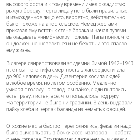
высокого роста и к тому времени имел окладистую
рыжую бороду. Черты лица у него были правильные,
и изможденное лицо его, вероятно, действительно
было похоже на апостольское. Немец жестами
приказал ему встать к стене барака и начал пулями
выкладывать «нимб» вокруг головы. Папа понял, что
он должен не шевелиться и не бежать и это спасло
ему жизнь.
В лагере свирепствовали эпидемии. Зимой 1942−1943
гг. от сыпного тифа смертность в лагере достигала
до 900 человек в день. Дизентерия косила людей
в любое время, но летом особенно. Медленно
умирая с голоду на голодном пайке, люди пытались
есть траву, листья, всё, что попадалось под руку.
На территории не было ни травинки. В день выдавали
пайку хлеба и черпак баланды из немытых овощей.
Отхожие места быстро переполнялись, фекалии надо
было вычерпывать в бочки ассенизаторов — работа
очень тяжелая. Это понимали даже немцы и давали