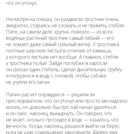
что он утонул.
Несмотря на спешку, он раздвигал тростник очень
аккуратно, стараясь не сломать и не примять стебли.
Папе, на самом деле, крупно повезло — из всех
водяных растений тростник самый гибкий — его
не ломает даже самый сильный ветер. У тростника
плотные широкие листья в отличие от камыша,
у которого листьев нет вообще. А главное, стебли
у тростника полые. Зайдя поглубже в заросли
он срезал один стебель, сделал дыхательную трубку
и погрузился в воду с головой, чтобы собаки
не учуяли его запах.
Папин расчет оправдался — решили ли
преследователи, что он утонул или просто им надоело
искать, но довольно быстро лай начал удаляться
и он смог, наконец, вынырнуть. Он говорил, что
не знает, сколько просидел в воде — казалось что
вечность. Когда, наконец, решился выйти на берег,
ноги не шли, совершенно закоченели. Далеко ему