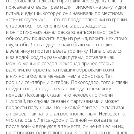
отлеживался. Лександр приходил через день: Олёна
присылала отвары трав и для примочек на рану, и для
питья, и еду: щи, которую они называли по местному
«сти» и"крупеник" — что-то вроде запеканки из гречки
с творогом. Постепенно силы возвращались
и он потихоньку начал расхаживаться и смог себя
обиходить: приносить воду из ручья, варить нехитрую
еду, чтобы Лександру не надо было часто ходить
в землянку и протаптывать тропинку. Папа старался
и за водой ходить разными путями, оставляя как
можно меньше следов. Лександр принес старые
валенки, которые папа подшил обрывками кожи —
в них нога болела меньше, чем в обмотках. Так
прошли сентябрь и октябрь. Похолодало, того и гляди
пойдет снег, а тогда следы приведут в землянку
немцев. Лександр сказал, что человек по имени
Николай, по слухам связан с партизанами и может
провести папу к ним. Но Николай привел не партизан,
а немцев. Так папа стал военнопленным. Неизвестно,
что сталось с Лександром и Олёной — когда папа
после войны вернулся в те места, он не нашел ни их,
ни сторожки, одни головешки. К счастью, он не нашел