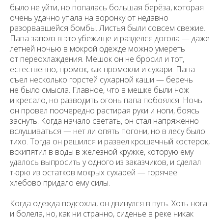
было не уйти, но попалась большая берёза, которая
очень удачно упала на воронку от недавно
разорвавшейся бомбы. Листья были совсем свежие.
Папа заполз в это убежище и разделся догола — даже
летней ночью в мокрой одежде можно умереть
от переохлаждения. Мешок он не бросил и тот,
естественно, промок, как промокли и сухари. Папа
съел несколько горстей сухарной каши — беречь
не было смысла. Главное, что в мешке были нож
и кресало, но разводить огонь папа побоялся. Ночь
он провел поочередно растирая руки и ноги, боясь
заснуть. Когда начало светать, он стал напряженно
вслушиваться — нет ли опять погони, но в лесу было
тихо. Тогда он решился и развел крошечный костерок,
вскипятил в воды в железной кружке, которую ему
удалось выпросить у одного из заказчиков, и сделал
тюрю из остатков мокрых сухарей — горячее
хлебово придало ему силы.
Когда одежда подсохла, он двинулся в путь. Хоть нога
и болела, но, как ни странно, сиденье в реке никак