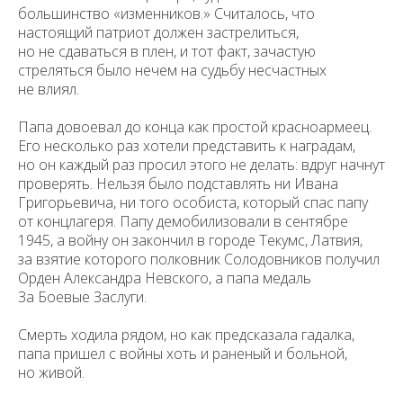
большинство «изменников.» Считалось, что
настоящий патриот должен застрелиться,
но не сдаваться в плен, и тот факт, зачастую
стреляться было нечем на судьбу несчастных
не влиял.
Папа довоевал до конца как простой красноармеец.
Его несколько раз хотели представить к наградам,
но он каждый раз просил этого не делать: вдруг начнут
проверять. Нельзя было подставлять ни Ивана
Григорьевича, ни того особиста, который спас папу
от концлагеря. Папу демобилизовали в сентябре
1945, а войну он закончил в городе Текумс, Латвия,
за взятие которого полковник Солодовников получил
Орден Александра Невского, а папа медаль
За Боевые Заслуги.
Смерть ходила рядом, но как предсказала гадалка,
папа пришел с войны хоть и раненый и больной,
но живой.