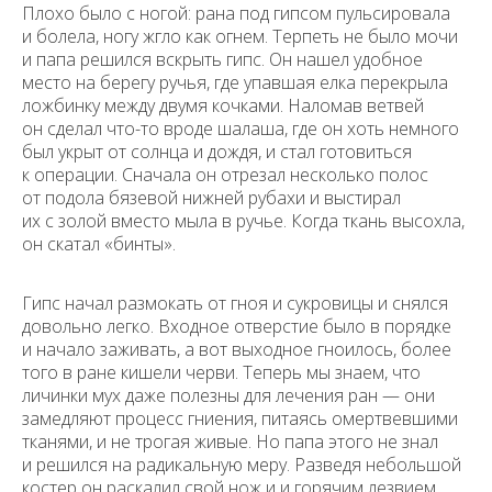
Плохо было с ногой: рана под гипсом пульсировала
и болела, ногу жгло как огнем. Терпеть не было мочи
и папа решился вскрыть гипс. Он нашел удобное
место на берегу ручья, где упавшая елка перекрыла
ложбинку между двумя кочками. Наломав ветвей
он сделал что-то вроде шалаша, где он хоть немного
был укрыт от солнца и дождя, и стал готовиться
к операции. Сначала он отрезал несколько полос
от подола бязевой нижней рубахи и выстирал
их с золой вместо мыла в ручье. Когда ткань высохла,
он скатал «бинты».
Гипс начал размокать от гноя и сукровицы и снялся
довольно легко. Входное отверстие было в порядке
и начало заживать, а вот выходное гноилось, более
того в ране кишели черви. Теперь мы знаем, что
личинки мух даже полезны для лечения ран — они
замедляют процесс гниения, питаясь омертвевшими
тканями, и не трогая живые. Но папа этого не знал
и решился на радикальную меру. Разведя небольшой
костер он раскалил свой нож и и горячим лезвием