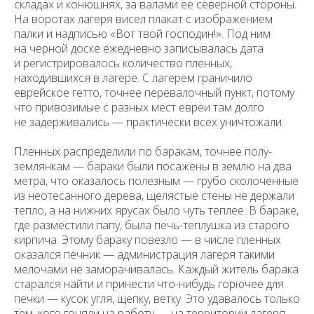
складах и конюшнях, за валами ее северной стороны.
На воротах лагеря висел плакат с изображением
палки и надписью «Вот твой господин!». Под ним
на черной доске ежедневно записывалась дата
и регистрировалось количество пленных,
находившихся в лагере. С лагерем граничило
еврейское гетто, точнее перевалочный пункт, потому
что привозимые с разных мест евреи там долго
не задерживались — практически всех уничтожали.
Пленных распределили по баракам, точнее полу-
землянкам — бараки были посажены в землю на два
метра, что оказалось полезным — грубо сколоченные
из неотесанного дерева, щелястые стены не держали
тепло, а на нижних ярусах было чуть теплее. В бараке,
где разместили папу, была печь-теплушка из старого
кирпича. Этому бараку повезло — в числе пленных
оказался печник — администрация лагеря такими
мелочами не заморачивалась. Каждый житель барака
старался найти и принести что-нибудь горючее для
печки — кусок угля, щепку, ветку. Это удавалось только
тем, кого гоняли на работу — на территории лагеря