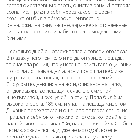
срезал омертвевшую плоть, очистив рану. И потерял
сознание. Придя в себя через какое-то время —
сколько он был в обмороке неизвестно —
он наложил на рану чистые, заранее заготовленные
листы подорожника и забинтовал самодельными
бинтами.
Несколько дней он отлеживался и совсем оголодал.
В глазах у него темнело и когда он увидел лошадь,
то сначала решил, что у него начались галлюцинации.
Но когда лошадь задвигалась и подошла поближе
к укрытию, папа понял, что это его последний шанс.
С трудом поднявшись на ноги, опираясь на палку,
он доковылял до лошади, к счастью смирной
и не пугливой, и рухнул ей на спину. Папа был был
высокого роста, 189 см., и упал на лошадь животом.
Дыхание перехватило и он снова потерял сознание.
Пришел в себя он от мужского голоса, который его
настойчиво спрашивал:"Эй, паря, ты живой? «Это был
лесник, хозяин лошади, уже не молодой, но еще
крепкий мужик. Лошадь привезла папу к нему