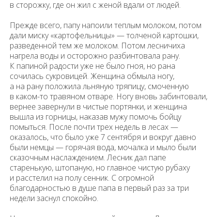
в сторожку, где он жил с женой вдали от людей.
Прежде всего, папу напоили теплым молоком, потом
дали миску «картофельницы» — толченой картошки,
разведенной тем же молоком. Потом лесничиха
нагрела воды и осторожно разбинтовала рану.
К папиной радости уже не было гноя, но рана
сочилась сукровицей. Женщина обмыла ногу,
а на рану положила льняную тряпицу, смоченную
в каком-то травяном отваре. Ногу вновь забинтовали,
вернее завернули в чистые портянки, и женщина
вышла из горницы, наказав мужу помочь бойцу
помыться. После почти трех недель в лесах —
оказалось, что было уже 7 сентября и вокруг давно
были немцы — горячая вода, мочалка и мыло были
сказочным наслаждением. Лесник дал папе
старенькую, штопаную, но главное чистую рубаху
и расстелил на полу сенник. С огромной
благодарностью в душе папа в первый раз за три
недели заснул спокойно.