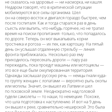
не сказалось на здоровье — ни насморка, ни кашля.
Недаром говорят, что в критической ситуации
мобилизуются все силы организма. Шел
он на северо-восток и двигался гораздо быстрее, чем
после госпиталя. Как и тогда старался раз в день
съесть или выпить, что-нибудь горячее, но не тратил
время на поиски пропитания -только, что попадалось
по дороге. Теперь он мог выкапывать корни
тростника и рогоза — их пек, как картошку. На пятый
день он услышал отдаленную стрельбу — линия
фронта приближалась. Несколько раз ему
приходилось пересекать дороги — пару раз
пережидать, пока проедут машины или мотоциклы —
это все еще были оккупированная территория.
Однажды заслышал русскую речь — немцы гнали куда-
то группу женщин с лопатами — вероятно рыть окопы
или могилы. Значит, он вышел из Латвии и шел
по псковской земле. Неоднократно над головой
гудели самолеты — то наши, то немецкие. Похоже,
что шла подготовка к наступлению. И вот на 9 день
он вышел к реке, сравнительно неширокой. Это была