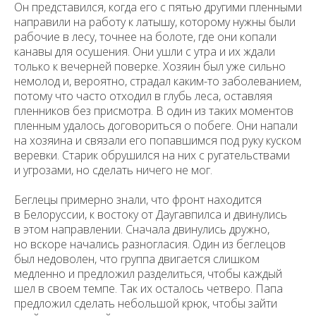
Он представился, когда его с пятью другими пленными
направили на работу к латышу, которому нужны были
рабочие в лесу, точнее на болоте, где они копали
канавы для осушения. Они ушли с утра и их ждали
только к вечерней поверке. Хозяин был уже сильно
немолод и, вероятно, страдал каким-то заболеванием,
потому что часто отходил в глубь леса, оставляя
пленников без присмотра. В один из таких моментов
пленным удалось договориться о побеге. Они напали
на хозяина и связали его попавшимся под руку куском
Уважаемые универсанты и гости! Если
вы заметили неточность в опубликованных
веревки. Старик обрушился на них с ругательствами
сведениях, пожалуйста, сообщите об этом
и угрозами, но сделать ничего не мог.
на электронный адрес
pro@spbu.ru
Беглецы примерно знали, что фронт находится
в Белоруссии, к востоку от Даугавпилса и двинулись
в этом направлении. Сначала двинулись дружно,
но вскоре начались разногласия. Один из беглецов
был недоволен, что группа двигается слишком
медленно и предложил разделиться, чтобы каждый
Санкт-Петербургский государственный университет
©
2026
шел в своем темпе. Так их осталось четверо. Папа
Saint Petersburg State University
© 2026
предложил сделать небольшой крюк, чтобы зайти
Политика СПбГУ в отношении обработки