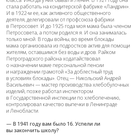
класса. Иногда у них бывал и Ленин. В 1921 году она
стала работать на кондитерской фабрике «Ландрин».
И в 1922-м ее, как активного общественного
деятеля, делегировали от профсоюза фабрики
в Петросовет. И до 1925 года моя мама была членом
Петросовета, а потом родился я. И она занималась
только мной. В годы войны, во время блокады
мама организовала из подростков актив для помощи
жителям, оставшимся без воды и дров. Райком
Петроградского района ходатайствовал
о назначении маме персональной пенсии
и награждении грамотой «За доблестный труд
в условиях блокады». Отец — Никольский Андрей
Васильевич — мастер производства хлебобулочных
изделий, позже работал инспектором
в Государственной инспекции по хлебопечению,
контролировал качество выпечки в Ленинграде
и Ленобласти.
— В 1941 году вам было 16. Успели ли
вы закончить школу?