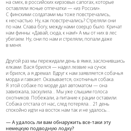
на смех, в российских кирзовых сапогах, которые
оставляли ясные отпечатки — «из России».
С финскими солдатами мы тоже повстречались,
к несчастью. Ну, как повстречались? Стреляли они
по нам. Слава богу, между нами озерцо было. Кричат
нам финны: «Давай, сюда, к нам!» А мы от них в лес
убегаем. Ну, они по нам и стреляли, попали даже
в меня.
Другой раз мы пережидали день в ямке, заслонившись
елками. Вася брился — надел лезвие на сучок
и брился, а я дремал. Вдруг к нам заявляется собачья
морда и гавкает. Оказывается, охотничья собака.
Я этой собаке по морде дал автоматом — она
завизжала, заскулила… Мы уже слышим голоса
охотников. Побежали, а питание к рации оставили.
Собака отстала от нас, след потеряла… 21 день
спокойно идти на восток нам так и не удалось…
— А удалось ли вам обнаружить все-таки эту
немецкую подводную лодку?