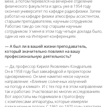
мехе, а потом перевелся на вечернее отделение
физического факультета и здесь уже в 1954 году
окончил университет по кафедре радиофизики. Затем
работал на кафедре физики атмосферы ассистентом,
старшим преподавателем, научным сотрудником.
Работаю там до сих пор старшим научным
сотрудником. У меня в этом году четыре доклада было,
один из них на Интернет-конференциях.
— А был ли в вашей жизни преподаватель,
который значительно повлиял на вашу
профессиональную деятельность?
— Да, профессор Кирилл Яковлевич Кондратьев.
Он в 1958 году был завкафедрой и проректором
одновременно. Он мне наметил некое научное
направление: «Влияние солнечных излучений
на погоду и климат». И с тех пор я в этом направлении
так и работаю. Участвовал во многих исследованиях.
Вот аэростаты мы поднимали в стратосферу
с комплексами аппаратуры, которые измеряли
радиационные потоки. С 1961 по 1970 годы запустили