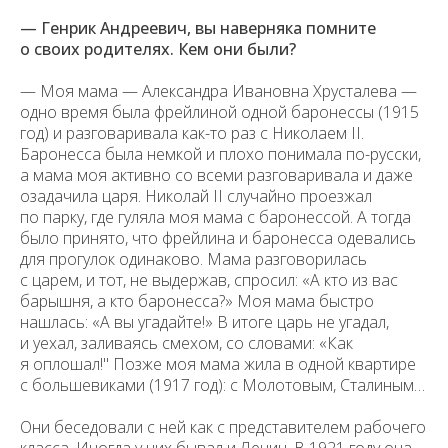
— Генрик Андреевич, вы наверняка помните
о своих родителях. Кем они были?
— Моя мама — Александра Ивановна Хрусталева —
одно время была фрейлиной одной баронессы (1915
год) и разговаривала как-то раз с Николаем II.
Баронесса была немкой и плохо понимала по-русски,
а мама моя активно со всеми разговаривала и даже
озадачила царя. Николай II случайно проезжал
по парку, где гуляла моя мама с баронессой. А тогда
было принято, что фрейлина и баронесса одевались
для прогулок одинаково. Мама разговорилась
с царем, и тот, не выдержав, спросил: «А кто из вас
барышня, а кто баронесса?» Моя мама быстро
нашлась: «А вы угадайте!» В итоге царь не угадал,
и уехал, заливаясь смехом, со словами: «Как
я оплошал!" Позже моя мама жила в одной квартире
с большевиками (1917 год): с Молотовым, Сталиным…
Они беседовали с ней как с представителем рабочего