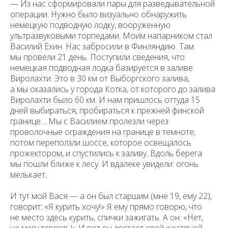
— Из нас сформировали пары для разведывательной
операции. Нужно было визуально обнаружить
немецкую подводную лодку, вооруженную
ультразвуковыми торпедами. Моим напарником стал
Василий Ёхин. Нас забросили в Финляндию. Там
мы провели 21 день. Поступили сведения, что
немецкая подводная лодка базируется в заливе
Виролахти. Это в 30 км от Выборгского залива,
а мы оказались у города Котка, от которого до залива
Виролахти было 60 км. И нам пришлось оттуда 15
дней выбираться, пробираться к прежней финской
границе… Мы с Василием пролезли через
проволочные ограждения на границе в темноте,
потом переползли шоссе, которое освещалось
прожектором, и спустились к заливу. Вдоль берега
мы пошли ближе к лесу. И вдалеке увидели: огонь
мелькает.
И тут мой Вася — а он был старшим (мне 19, ему 22),
говорит: «Я курить хочу!» Я ему прямо говорю, что
не место здесь курить, спички зажигать. А он: «Нет,