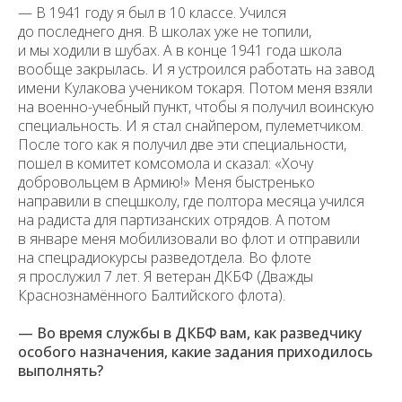
— В 1941 году я был в 10 классе. Учился
до последнего дня. В школах уже не топили,
и мы ходили в шубах. А в конце 1941 года школа
вообще закрылась. И я устроился работать на завод
имени Кулакова учеником токаря. Потом меня взяли
на военно-учебный пункт, чтобы я получил воинскую
специальность. И я стал снайпером, пулеметчиком.
После того как я получил две эти специальности,
пошел в комитет комсомола и сказал: «Хочу
добровольцем в Армию!» Меня быстренько
направили в спецшколу, где полтора месяца учился
на радиста для партизанских отрядов. А потом
в январе меня мобилизовали во флот и отправили
на спецрадиокурсы разведотдела. Во флоте
я прослужил 7 лет. Я ветеран ДКБФ (Дважды
Краснознамённого Балтийского флота).
— Во время службы в ДКБФ вам, как разведчику
особого назначения, какие задания приходилось
выполнять?