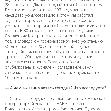
28 аэростатов. Для нас каждый запуск был событием.
Уважаемые универсанты и гости! Если
По этим зондированиям в 1971 году защитил
вы заметили неточность в опубликованных
кандидатскую диссертацию. Потом мы работали
сведениях, пожалуйста, сообщите об этом
на электронный адрес
pro@spbu.ru
над аппаратурой для спутников. Для калибровок
у меня в лаборатории даже был установлен имитатор
солнца. В 80-х годах я, опять же по совету Кирилла
Яковлевича Кондратьева, организовал на Кавказе
под Кисловодском горно-астрономическую станцию
«Солнечная-2», и 20 лет вели там наблюдения
за воздействиями солнечной активности на погодные
Санкт-Петербургский государственный университет
©
процессы. Обнаружили в солнечном излучении
2026
вихревую компоненту. Результаты были
Saint Petersburg State University
© 2026
опубликованы в журнале «Исследование Земли
Политика СПбГУ в отношении обработки
персональных данных
из космоса». За 55 лет исследований опубликовано
109 научных работ.
На данном информационном ресурсе могут быть
опубликованы архивные материалы с упоминанием
физических и юридических лиц, включенных
— А чем вы занимаетесь сегодня? Что исследуете?
Министерством юстиции Российской Федерации в реестр
иностранных агентов, а также организаций, признанных
экстремистскими и запрещенных на территории
— Сейчас я сотрудничаю с Главной астрономической
Российской Федерации.
обсерваторией Украины — НАНУ — в Киеве.
В частности, с Александром Фёдоровичем Пугачом.