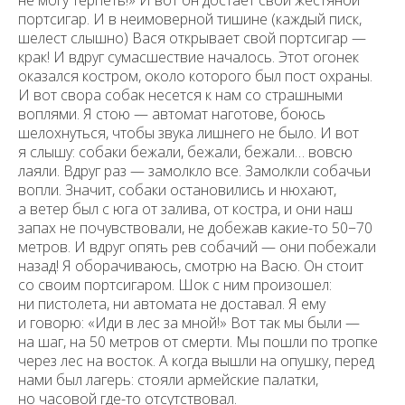
не могу терпеть!» И вот он достает свой жестяной
портсигар. И в неимоверной тишине (каждый писк,
шелест слышно) Вася открывает свой портсигар —
крак! И вдруг сумасшествие началось. Этот огонек
оказался костром, около которого был пост охраны.
И вот свора собак несется к нам со страшными
воплями. Я стою — автомат наготове, боюсь
шелохнуться, чтобы звука лишнего не было. И вот
я слышу: собаки бежали, бежали, бежали… вовсю
лаяли. Вдруг раз — замолкло все. Замолкли собачьи
вопли. Значит, собаки остановились и нюхают,
а ветер был с юга от залива, от костра, и они наш
запах не почувствовали, не добежав какие-то 50−70
метров. И вдруг опять рев собачий — они побежали
назад! Я оборачиваюсь, смотрю на Васю. Он стоит
со своим портсигаром. Шок с ним произошел:
ни пистолета, ни автомата не доставал. Я ему
и говорю: «Иди в лес за мной!» Вот так мы были —
на шаг, на 50 метров от смерти. Мы пошли по тропке
через лес на восток. А когда вышли на опушку, перед
нами был лагерь: стояли армейские палатки,
но часовой где-то отсутствовал.