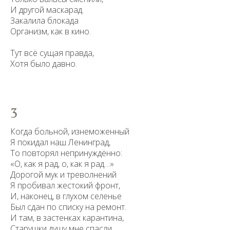
И другой маскарад.
Saint Petersburg State University
© 2026
Закалила блокада
Политика СПбГУ в отношении обработки
персональных данных
Организм, как в кино.
На данном информационном ресурсе могут быть
опубликованы архивные материалы с упоминанием
Тут всё сущая правда,
физических и юридических лиц, включенных
Хотя было давно.
Министерством юстиции Российской Федерации в реестр
иностранных агентов, а также организаций, признанных
экстремистскими и запрещенных на территории
Российской Федерации.
3
Когда больной, изнеможенный
Я покидал наш Ленинград,
То повторял непринуждённо:
«О, как я рад, о, как я рад…»
Дорогой мук и треволнений
Я пробивал жестокий фронт,
И, наконец, в глухом селенье
Был сдан по списку на ремонт.
И там, в застенках карантина,
Старушки душу мне спасли,