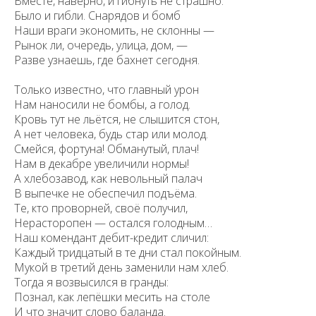
Вместе, наверно, и гибнуть не страшно.
Было и гибли. Снарядов и бомб
Наши враги экономить, не склонны —
Рынок ли, очередь, улица, дом, —
Разве узнаешь, где бахнет сегодня.
Только известно, что главный урон
Нам наносили не бомбы, а голод.
Кровь тут не льётся, не слышится стон,
А нет человека, будь стар или молод.
Смейся, фортуна! Обманутый, плач!
Нам в декабре увеличили нормы!
А хлебозавод, как невольный палач
В выпечке не обеспечил подъёма.
Те, кто проворней, своё получил,
Нерасторопен — остался голодным…
Наш комендант дебит-кредит сличил:
Каждый тридцатый в те дни стал покойным.
Мукой в третий день заменили нам хлеб.
Тогда я возвысился в гранды:
Познал, как лепёшки месить на столе
И что значит слово баланда.