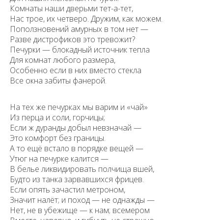
Комнаты наши дверьми тет-а-тет,
Нас трое, их четверо. Дружим, как можем.
Поползновений амурных в том нет —
Разве дистрофиков это тревожит?
Печурки — блокадный источник тепла
Для комнат любого размера,
Особенно если в них вместо стекла
Все окна забиты фанерой.
На тех же печурках мы варим и «чай»
Из перца и соли, горчицы;
Если ж дуранды добыл невзначай —
Это комфорт без границы.
А то ещё встало в порядке вещей —
Утюг на печурке калится —
В белье ликвидировать полчища вшей,
Будто из танка зарвавшихся фрицев.
Если опять зачастил метроном,
Значит налёт; и поход — не однажды —
Нет, не в убежище — к нам; всемером