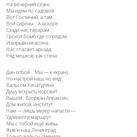
На вечерний сеанс.
Мы идём по садовой.
Вот Гостиный, а там…
Вой сирены… А вскоре
Сзади нас тарарам:
Грохот бомб где-то рядом
И взрывная волна…
Нас спасает аркада,
Ряд мешков, как стена.
Дан отбой… Мы — к экрану.
Уважаемые универсанты и гости! Если
Но настрой наш, но вид!..
вы заметили неточность в опубликованных
сведениях, пожалуйста, сообщите об этом
Вальсом Хачатуряна
на электронный адрес
pro@spbu.ru
Душу вскрыть норовит.
Вышли…Взорван Апраксин,
Дом жилой, институт…
Нам — лишь мизер напасти —
Удлинился маршрут.
Мы с тобой ещё живы,
Жив и наш Ленинград.
Санкт-Петербургский государственный университет
©
2026
Только вальсы сменили,