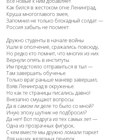
Всё новые к ним добавляет.
Как бился в жестоком огне Ленинград,
Круша многоглавого змея,
Запомнил не только блокадный солдат —
Россия забыть не посмеет.
Дружно студенты в начале войны
Ушли в ополчение, сражались повсюду,
Но редко кто помнит, что многих из них
Вернули опять в институты.
Им предстояло отправиться в тыл —
Там завершить обученье.
Только враг раньше манёвр завершил,
Взяв Ленинград в окруженье.
Но как те страницы писались давно!
Внезапно смущают вопросы:
Да в самом ли деле то было со мной?
Иную эпоху шутник не подбросил?
Да нет! Вот подруга из тех самых лет —
Одна из прозрачных фигурок,
С кем вместе мы дружно ломали паркет
Для наших железных печурок.