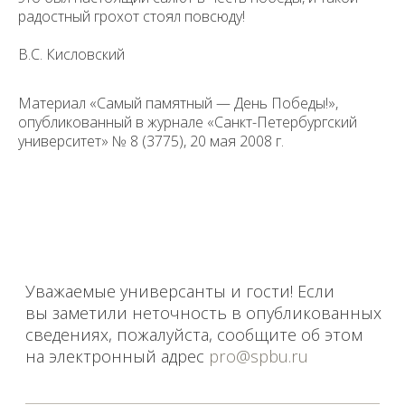
радостный грохот стоял повсюду!
В.С. Кисловский
Уважаемые универсанты и гости! Если
Материал «Самый памятный — День Победы!»,
вы заметили неточность в опубликованных
опубликованный в журнале «Санкт-Петербургский
сведениях, пожалуйста, сообщите об этом
на электронный адрес
pro@spbu.ru
университет» №​ 8 (3775), 20 мая 2008 г.
Санкт-Петербургский государственный университет
©
2026
Saint Petersburg State University
© 2026
Политика СПбГУ в отношении обработки
персональных данных
На данном информационном ресурсе могут быть
опубликованы архивные материалы с упоминанием
физических и юридических лиц, включенных
Министерством юстиции Российской Федерации в реестр
иностранных агентов, а также организаций, признанных