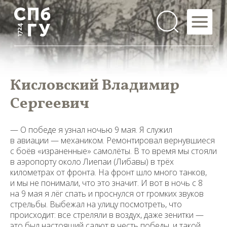
Кисловский Владимир
Сергеевич
— О победе я узнал ночью 9 мая. Я служил
в авиации — механиком. Ремонтировал вернувшиеся
с боёв «израненные» самолёты. В то время мы стояли
в аэропорту около Лиепаи (Либавы) в трёх
километрах от фронта. На фронт шло много танков,
и мы не понимали, что это значит. И вот в ночь с 8
на 9 мая я лёг спать и проснулся от громких звуков
стрельбы. Выбежал на улицу посмотреть, что
происходит: все стреляли в воздух, даже зенитки —
это был настоящий салют в честь победы, и такой