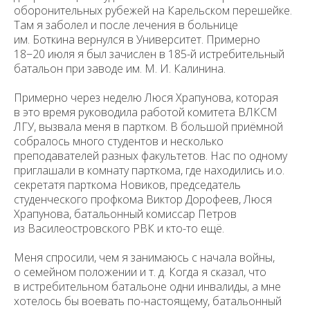
оборонительных рубежей на Карельском перешейке.
Там я заболел и после лечения в больнице
им. Боткина вернулся в Университет. Примерно
18−20 июля я был зачислен в 185-й истребительный
батальон при заводе им. М. И. Калинина.
Примерно через неделю Люся Храпунова, которая
в это время руководила работой комитета ВЛКСМ
ЛГУ, вызвала меня в партком. В большой приёмной
собралось много студентов и несколько
преподавателей разных факультетов. Нас по одному
приглашали в комнату парткома, где находились и.о.
секретатя парткома Новиков, председатель
студенческого профкома Виктор Дорофеев, Люся
Храпунова, батальонный комиссар Петров
из Василеостровского РВК и кто-то ещё.
Меня спросили, чем я занимаюсь с начала войны,
о семейном положении и т. д. Когда я сказал, что
в истребительном батальоне одни инвалиды, а мне
хотелось бы воевать по-настоящему, батальонный