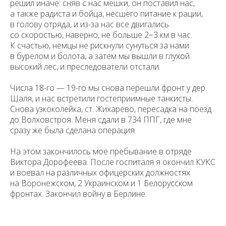
решил иначе: сняв с нас мешки, он поставил нас,
а также радиста и бойца, нёсшего питание к рации,
в голову отряда, и из-за нас все двигались
со скоростью, наверно, не больше 2−3 км в час.
К счастью, немцы не рискнули сунуться за нами
в бурелом и болота, а затем мы вышли в глухой
высокий лес, и преследователи отстали.
Числа 18-го — 19-го мы снова перешли фронт у дер.
Шаля, и нас встретили гостеприимные танкисты.
Снова узкоколейка, ст. Жихарево, пересадка на поезд
до Волховстроя. Меня сдали в 734 ППГ, где мне
сразу же была сделана операция.
На этом закончилось моё пребывание в отряде
Виктора Дорофеева. После госпиталя я окончил КУКС
и воевал на различных офицерских должностях
на Воронежском, 2 Украинском и 1 Белорусском
фронтах. Закончил войну в Берлине.