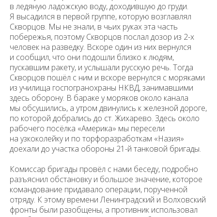
в ледяную ладожскую воду, доходившую до груди.
Я высадился в первой группе, которую возглавлял
Скворцов. Мы не знали, в чьих руках эта часть
побережья, поэтому Скворцов послал дозор из 2-х
человек на разведку. Вскоре один из них вернулся
и сообщил, что они подошли близко к людям,
пускавшим ракету, и услышали русскую речь. Тогда
Уважаемые универсанты и гости! Если
вы заметили неточность в опубликованных
Скворцов пошёл с ним и вскоре вернулся с моряками
сведениях, пожалуйста, сообщите об этом
из училища госпогранохраны НКВД, занимавшими
на электронный адрес
pro@spbu.ru
здесь оборону. В бараке у моряков около канала
мы обсушились, а утром двинулись к железной дороге,
по которой добрались до ст. Жихарево. Здесь около
рабочего посёлка «Америка» мы пересели
на узкоколейку и по торфоразработкам «Назия»
доехали до участка обороны 21-й танковой бригады.
Санкт-Петербургский государственный университет
©
2026
Комиссар бригады провёл с нами беседу, подробно
Saint Petersburg State University
© 2026
разъяснил обстановку и большое значение, которое
Политика СПбГУ в отношении обработки
командование придавало операции, порученной
персональных данных
отряду. К этому времени Ленинградский и Волховский
фронты были разобщены, а противник использовал
На данном информационном ресурсе могут быть
опубликованы архивные материалы с упоминанием