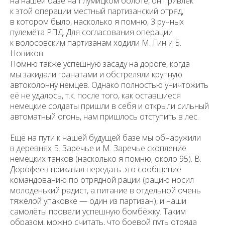
на нашей базе на Глумицком болоте, он привлёк
к этой операции местный партизанский отряд,
в котором было, насколько я помню, 3 ручных
пулемёта РПД. Для согласования операции
к волосовским партизанам ходили М. Гин и Б.
Новиков.
Помню также успешную засаду на дороге, когда
мы закидали гранатами и обстреляли крупную
автоколонну немцев. Однако полностью уничтожить
её не удалось, т.к. после того, как оставшиеся
немецкие солдаты пришли в себя и открыли сильный
автоматный огонь, нам пришлось отступить в лес.
Ещё на пути к нашей будущей базе мы обнаружили
в деревнях Б. Заречье и М. Заречье скопление
немецких танков (насколько я помню, около 95). В.
Дорофеев приказал передать это сообщение
командованию по отрядной рации (рацию носил
молоденький радист, а питание в отдельной очень
тяжёлой упаковке — один из партизан), и наши
самолёты провели успешную бомбёжку. Таким
образом, можно считать, что боевой путь отряда