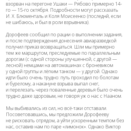
взорван на перегоне Ушаки — Рябово примерно 14-
го — 15-го октября. Подробности могут рассказать
И. Х. Блюменталь и Коля Моисеенко (последнй, если
не шибаюсь, и был в роли взрывника).
Дорофеев сообщил по рации о выполнении задания,
и после подтверждения донесения авиаразведкой
получил приказ возвращаться. Шли мы примерно
тем же маршрутом, преследуемые по параллельным
дорогам (с одной стороны улучшенной, с другой —
лесной) немцами на автомашинах с броневиком
у одной группы и лёгким танком — у другой. Однако
идти было очень трудно: путь проходил по болотам
и бурелому, а накануне взрыва выпал снег,
и перелезать через поваленные деревья было очень
трудно даже здоровым, не говоря уж о нас с Нааном.
Мы выбивались из сил, но всё-таки отставали.
Посоветовавшись, мы предложили Дорофееву
не рисковать отрядом, а уйти ускоренным темпом без
нас, оставив нам по паре «лимонок». Однако Виктор