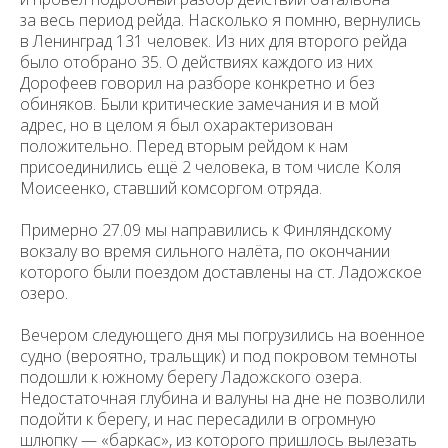
за весь период рейда. Насколько я помню, вернулись
в Ленинград 131 человек. Из них для второго рейда
было отобрано 35. О действиях каждого из них
Дорофеев говорил на разборе конкретно и без
обиняков. Были критические замечания и в мой
адрес, но в целом я был охарактеризован
положительно. Перед вторым рейдом к нам
присоединились ещё 2 человека, в том числе Коля
Моисеенко, ставший комсоргом отряда.
Примерно 27.09 мы направились к Финляндскому
вокзалу во время сильного налёта, по окончании
которого были поездом доставлены на ст. Ладожское
озеро.
Вечером следующего дня мы погрузились на военное
судно (вероятно, тральщик) и под покровом темноты
подошли к южному берегу Ладожского озера.
Недостаточная глубина и валуны на дне не позволили
подойти к берегу, и нас пересадили в огромную
шлюпку — «баркас», из которого пришлось вылезать