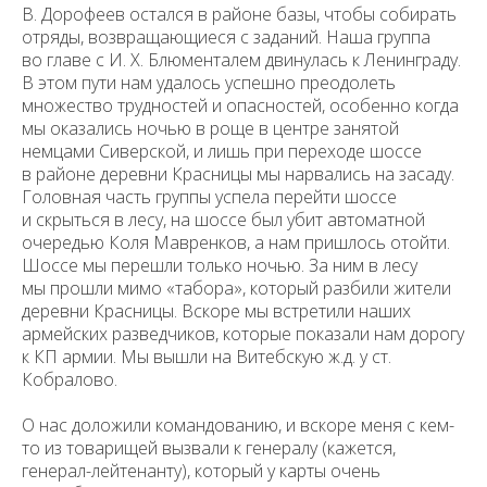
В. Дорофеев остался в районе базы, чтобы собирать
отряды, возвращающиеся с заданий. Наша группа
во главе с И. Х. Блюменталем двинулась к Ленинграду.
В этом пути нам удалось успешно преодолеть
множество трудностей и опасностей, особенно когда
мы оказались ночью в роще в центре занятой
немцами Сиверской, и лишь при переходе шоссе
в районе деревни Красницы мы нарвались на засаду.
Головная часть группы успела перейти шоссе
и скрыться в лесу, на шоссе был убит автоматной
очередью Коля Мавренков, а нам пришлось отойти.
Шоссе мы перешли только ночью. За ним в лесу
мы прошли мимо «табора», который разбили жители
деревни Красницы. Вскоре мы встретили наших
армейских разведчиков, которые показали нам дорогу
к КП армии. Мы вышли на Витебскую ж.д. у ст.
Кобралово.
О нас доложили командованию, и вскоре меня с кем-
то из товарищей вызвали к генералу (кажется,
генерал-лейтенанту), который у карты очень