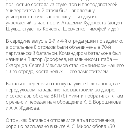
полностью состоял из студентов и преподавателей
Университета. 6-й отряд был наполовину
университетским, наполовину — из других
учреждений, в частности, Академии Художеств (доцент
Шульц, студенты Кочерга, Шевченко Тимофей и др.).
В середине августа 2-й и 4-й отряды ушли по заданию,
а остальные 8 отрядов были объединены в 70-й
партизанский батальон. Командиром батальона был
назначен Виктор Дорофеев, начальником штаба —
Скворцов. Сергей Максимов стал командиром нашего
10-го отряда, Костя Белых — его заместителем.
Батальон перевели в школу на улице Плеханова, где
перед уходом на задание нас выстроили во дворе,
и секретарь обкома ВКП (б) Никитин обратился к нам
с речью и передал нам обращение К. Е. Ворошилова
и А. А. Жданова.
О том, как батальон отправился в тыл противника,
хорошо рассказано в книге А. С. Миролюбова «30