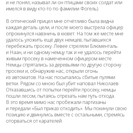
и не понял, называл ли он птицами своих солдат или
имелся в виду кто-то по фамилии Фогель).
В оптический прицел мне отчётливо была видна
каждая деталь цели, и после моего выстрела офицер
опрокинулся навзничь в кювет. На том же месте мне
удалось уложить ещё двух немцев, пытавшихся
перебежать просеку. Левее стреляли Блюменталь
и Наан, и ни одному немцу так и не удалось перейти
живым просеку в намеченном офицером месте.
Немцы спрятались за деревьями по другую сторону
просеки и, обнаружив нас, открыли огонь
из автоматов. На нас посыпались сбитые пулями
ветки. Рядом со мною был убит наповал Николаев.
Отказавшись от попытки перейти просеку, немцы
пошли лесом, пытаясь отрезать нам путь отхода.
В это время мимо нас пробежали партизаны
и передали «Был приказ отходить». Мы покинули свою
позицию и двинулись вместе с остальными, стремясь
оторваться от карателей.