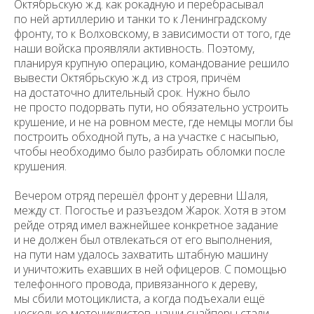
Октябрьскую ж.д. как рокадную и перебрасывал
физических и юридических лиц, включенных
Министерством юстиции Российской Федерации в реестр
по ней артиллерию и танки то к Ленинградскому
иностранных агентов, а также организаций, признанных
фронту, то к Волховскому, в зависимости от того, где
экстремистскими и запрещенных на территории
Российской Федерации.
наши войска проявляли активность. Поэтому,
планируя крупную операцию, командование решило
вывести Октябрьскую ж.д. из строя, причём
на достаточно длительный срок. Нужно было
не просто подорвать пути, но обязательно устроить
крушение, и не на ровном месте, где немцы могли бы
построить обходной путь, а на участке с насыпью,
чтобы необходимо было разбирать обломки после
крушения.
Вечером отряд перешёл фронт у деревни Шаля,
между ст. Погостье и разъездом Жарок. Хотя в этом
рейде отряд имел важнейшее конкретное задание
и не должен был отвлекаться от его выполнения,
на пути нам удалось захватить штабную машину
и уничтожить ехавших в ней офицеров. С помощью
телефонного провода, привязанного к дереву,
мы сбили мотоциклиста, а когда подъехали ещё
несколько мотоциклистов, наши снайперы стали