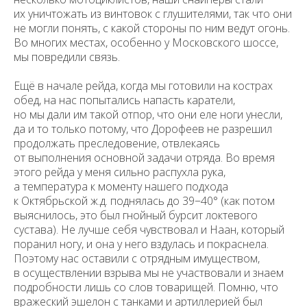
их уничтожать из винтовок с глушителями, так что они
не могли понять, с какой стороны по ним ведут огонь.
Во многих местах, особенно у Московского шоссе,
мы повредили связь.
Ещё в начале рейда, когда мы готовили на кострах
обед, на нас попытались напасть каратели,
но мы дали им такой отпор, что они еле ноги унесли,
да и то только потому, что Дорофеев не разрешил
продолжать преследовение, отвлекаясь
от выполнения основной задачи отряда. Во время
этого рейда у меня сильно распухла рука,
а температура к моменту нашего подхода
к Октябрьской ж.д. поднялась до 39−40° (как потом
выяснилось, это был гнойный бурсит локтевого
сустава). Не лучше себя чувствовал и Наан, который
поранил ногу, и она у него вздулась и покраснела.
Поэтому нас оставили с отрядным имуществом,
в осуществлении взрыва мы не участвовали и знаем
подробности лишь со слов товарищей. Помню, что
вражеский эшелон с танками и артиллерией был