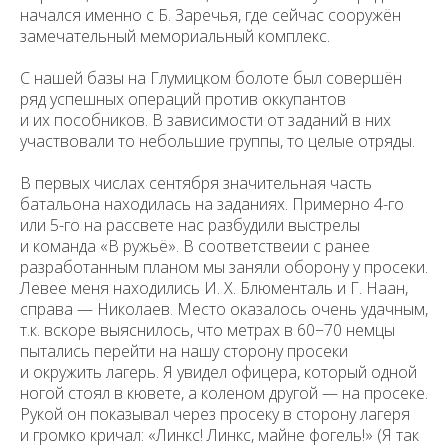
начался именно с Б. Заречья, где сейчас сооружён
замечательный мемориальный комплекс.
С нашей базы на Глумицком болоте был совершён
ряд успешных операций против оккупантов
и их пособников. В зависимости от заданий в них
участвовали то небольшие группы, то целые отряды.
В первых числах сентября значительная часть
батальона находилась на заданиях. Примерно 4-го
или 5-го на рассвете нас разбудили выстрелы
и команда «В ружьё». В соответствеии с ранее
разработанным планом мы заняли оборону у просеки.
Левее меня находились И. Х. Блюменталь и Г. Наан,
справа — Николаев. Место оказалось очень удачным,
т.к. вскоре выяснилось, что метрах в 60−70 немцы
пытались перейти на нашу сторону просеки
и окружить лагерь. Я увидел офицера, который одной
ногой стоял в кювете, а коленом другой — на просеке.
Рукой он показывал через просеку в сторону лагеря
и громко кричал: «Линкс! Линкс, майне фогель!» (Я так