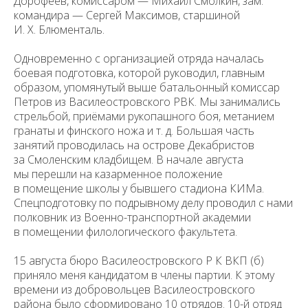
Дорофеев, комиссаром — Михаил Смолкин, зам.
командира — Сергей Максимов, старшиной
И. Х. Блюменталь.
Одновременно с организацией отряда началась
боевая подготовка, которой руководил, главным
образом, упомянутый выше батальонный комиссар
Петров из Василеостровского РВК. Мы занимались
стрельбой, приёмами рукопашного боя, метанием
гранаты и финского ножа и т. д. Большая часть
занятий проводилась на острове Декабристов
за Смоленским кладбищем. В начале августа
мы перешли на казарменное положение
в помещение школы у бывшего стадиона КИМа.
Спецподготовку по подрывному делу проводил с нами
полковник из Военно-транспортной академии
в помещении филологического факультета.
15 августа бюро Василеостровского Р К ВКП (б)
приняло меня кандидатом в члены партии. К этому
времени из добровольцев Василеостровского
района было сформировано 10 отрядов. 10-й отряд