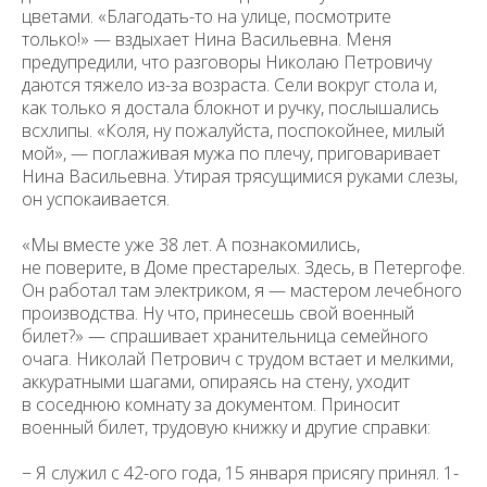
цветами. «Благодать-то на улице, посмотрите
только!» — вздыхает Нина Васильевна. Меня
предупредили, что разговоры Николаю Петровичу
даются тяжело из-за возраста. Сели вокруг стола и,
как только я достала блокнот и ручку, послышались
всхлипы. «Коля, ну пожалуйста, поспокойнее, милый
мой», — поглаживая мужа по плечу, приговаривает
Нина Васильевна. Утирая трясущимися руками слезы,
он успокаивается.
«Мы вместе уже 38 лет. А познакомились,
не поверите, в Доме престарелых. Здесь, в Петергофе.
Он работал там электриком, я — мастером лечебного
производства. Ну что, принесешь свой военный
билет?» — спрашивает хранительница семейного
очага. Николай Петрович с трудом встает и мелкими,
аккуратными шагами, опираясь на стену, уходит
в соседнюю комнату за документом. Приносит
военный билет, трудовую книжку и другие справки:
− Я служил с 42-ого года, 15 января присягу принял. 1-