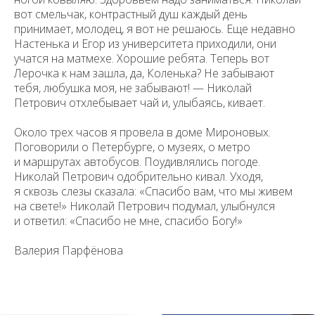
вот смельчак, контрастный душ каждый день
принимает, молодец, я вот не решаюсь. Еще недавно
Настенька и Егор из университета приходили, они
Санкт-Петербургский государственный университет
©
2026
учатся на матмехе. Хорошие ребята. Теперь вот
Лерочка к нам зашла, да, Коленька? Не забывают
Saint Petersburg State University
© 2026
тебя, любушка моя, не забывают! — Николай
Политика СПбГУ в отношении обработки
персональных данных
Петрович отхлебывает чай и, улыбаясь, кивает.
На данном информационном ресурсе могут быть
опубликованы архивные материалы с упоминанием
Около трех часов я провела в доме Мироновых.
физических и юридических лиц, включенных
Поговорили о Петербурге, о музеях, о метро
Министерством юстиции Российской Федерации в реестр
иностранных агентов, а также организаций, признанных
и маршрутах автобусов. Поудивлялись погоде.
экстремистскими и запрещенных на территории
Российской Федерации.
Николай Петрович одобрительно кивал. Уходя,
я сквозь слезы сказала: «Спасибо вам, что мы живем
на свете!» Николай Петрович подумал, улыбнулся
и ответил: «Спасибо не мне, спасибо Богу!»
Валерия Парфёнова