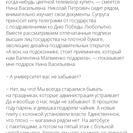
когда-нибудь цветной телевизор купит», — смеется
Нина Васильевна. Николай Петрович сидит рядом,
внимательно изучает свои документы. Супруга
приносит кипу телеграмм от государства
с поздравлениями ко Дню Победы. Любопытно.
Вместе рассматриваем отпечатанные подписи
высших лиц государства на плотной бумаге,
эволюцию дизайна поздравительных открыток.
«А вон, на подоконнике, стоит приёмничек, который
нам Валентина Матвиенко подарила», — показывает
мне подарок Нина Васильевна.
− А университет вас не забывает?
− Нет, вы что! Мы всегда стараемся бывать
на праздниках, которые администрация устраивает.
Уважаемые универсанты и гости! Если
Да и вообще о нас люди не забывают. В прошлом
вы заметили неточность в опубликованных
сведениях, пожалуйста, сообщите об этом
году парень и девушка подарили чайник. А новые
на электронный адрес
pro@spbu.ru
плиту с колонкой установили власти. Единственное,
что плохо — магазина рядом нет. На автобусе
с пакетищами, а потом на пятый этаж с больной
ногой ковыляю. Здоровьем надо заниматься. Николай