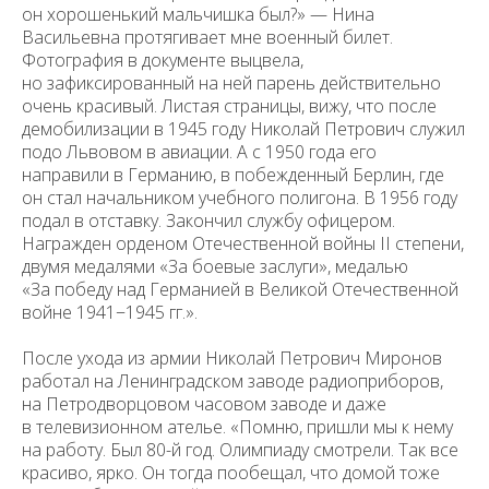
он хорошенький мальчишка был?» — Нина
Васильевна протягивает мне военный билет.
Фотография в документе выцвела,
но зафиксированный на ней парень действительно
очень красивый. Листая страницы, вижу, что после
демобилизации в 1945 году Николай Петрович служил
подо Львовом в авиации. А с 1950 года его
направили в Германию, в побежденный Берлин, где
он стал начальником учебного полигона. В 1956 году
подал в отставку. Закончил службу офицером.
Награжден орденом Отечественной войны II степени,
двумя медалями «За боевые заслуги», медалью
«За победу над Германией в Великой Отечественной
войне 1941−1945 гг.».
После ухода из армии Николай Петрович Миронов
работал на Ленинградском заводе радиоприборов,
на Петродворцовом часовом заводе и даже
в телевизионном ателье. «Помню, пришли мы к нему
на работу. Был 80-й год. Олимпиаду смотрели. Так все
красиво, ярко. Он тогда пообещал, что домой тоже