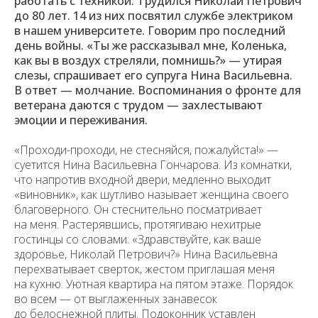
работать с техникой. Трудился Николай Петрович
до 80 лет. 14 из них посвятил службе электриком
в нашем университете. Говорим про последний
день войны. «Ты же рассказывал мне, Коленька,
как вы в воздух стреляли, помнишь?» — утирая
слезы, спрашивает его супруга Нина Васильевна.
В ответ — молчание. Воспоминания о фронте для
ветерана даются с трудом — захлестывают
эмоции и переживания.
«Проходи-проходи, не стесняйся, пожалуйста!» —
суетится Нина Васильевна Гончарова. Из комнатки,
что напротив входной двери, медленно выходит
«виновник», как шутливо называет женщина своего
благоверного. Он стеснительно посматривает
на меня. Растерявшись, протягиваю нехитрые
гостинцы со словами: «Здравствуйте, как ваше
здоровье, Николай Петрович?» Нина Васильевна
перехватывает сверток, жестом приглашая меня
на кухню. Уютная квартира на пятом этаже. Порядок
во всем — от выглаженных занавесок
до белоснежной плиты. Подоконник уставлен