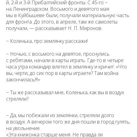
й, 2-й и 3-й Прибалтийский фронты. С 45-го −
на Ленинградском. Восьмого и девятого мая
мы в Куйбышеве были, получали материальную часть
для фронта. До этого, в апреле, там же самолеты
получали, — рассказывает Н. П. Миронов.
− Коленька, про землянку расскажи!
− Ночью, с восьмого на девятое, проснулись
с ребятами, начали в карты играть. Где-то в четыре
часа утра командир влетел в землянку и кричит: «Что
вы, черти, до сих пор в карты играете? Там война
закончилась!!!»
− Ты же рассказывал мне, Коленька, как вы в воздух
стреляли?
− Да, мы побежали из землянки, стреляли долго
в воздух. А вечером того же дня пошли в город гулять,
на увольнение.
«Эта книжонка старше меня. Не правда ли