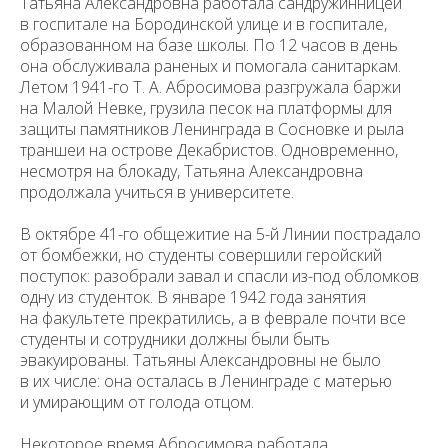
Татьяна Александровна работала сандружинницей
в госпитале на Бородинской улице и в госпитале,
образованном на базе школы. По 12 часов в день
она обслуживала раненых и помогала санитаркам.
Летом 1941-го Т. А. Абросимова разгружала баржи
на Малой Невке, грузила песок на платформы для
защиты памятников Ленинграда в Сосновке и рыла
траншеи на острове Декабристов. Одновременно,
несмотря на блокаду, Татьяна Александровна
продолжала учиться в университете.
В октябре 41-го общежитие на 5-й Линии пострадало
от бомбежки, но студенты совершили геройский
поступок: разобрали завал и спасли из-под обломков
одну из студенток. В январе 1942 года занятия
на факультете прекратились, а в феврале почти все
студенты и сотрудники должны были быть
эвакуированы. Татьяны Александровны не было
в их числе: она осталась в Ленинграде с матерью
и умирающим от голода отцом.
Некоторое время Абросимова работала