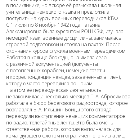
в поликлинике, но вскоре её разыскала школьная
учительница немецкого языка и предложила
поступить на курсы военных переводчиков КБФ.
С 1 июля по 8 ноября 1942 года Татьяна
Александровна была курсантом РОШКБФ, изучала
немецкий язык, военные дисциплины, занималась
строевой подготовкой и стояла на вахтах. После
окончания курсов служила военным переводчиком.
Работая в кольце блокады, она имела дело
с различной документацией (документы
с потопленных кораблей, немецкие газеты
и корреспонденция немцев, захваченных в плен),
которую часто переводила по ночам.
На этом её переводческая деятельность
не закончилась: несколько месяцев Т. А. Абросимова
работала в бюро берегового радиоотряда, которое
возглавлял Б. А. Ильшин. Бойцы этого отряда
переводили выступления немецких комментаторов
по радио, телетайпные ленты. Это была очень
ответственная работа, которая выполнялась для
командующего флотом и ограниченного числа лиц.