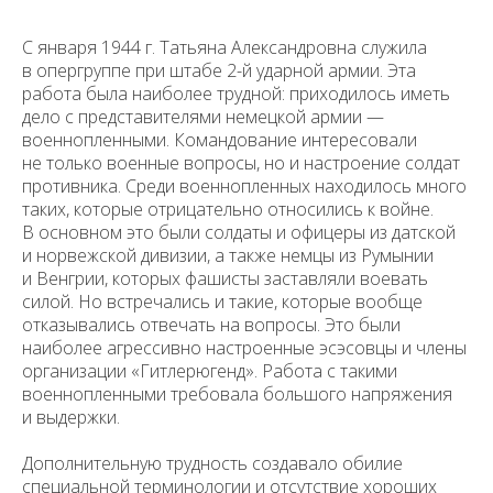
С января 1944 г. Татьяна Александровна служила
в опергруппе при штабе 2-й ударной армии. Эта
работа была наиболее трудной: приходилось иметь
дело с представителями немецкой армии —
военнопленными. Командование интересовали
не только военные вопросы, но и настроение солдат
противника. Среди военнопленных находилось много
таких, которые отрицательно относились к войне.
В основном это были солдаты и офицеры из датской
и норвежской дивизии, а также немцы из Румынии
и Венгрии, которых фашисты заставляли воевать
силой. Но встречались и такие, которые вообще
отказывались отвечать на вопросы. Это были
наиболее агрессивно настроенные эсэсовцы и члены
организации «Гитлерюгенд». Работа с такими
военнопленными требовала большого напряжения
и выдержки.
Уважаемые универсанты и гости! Если
Дополнительную трудность создавало обилие
вы заметили неточность в опубликованных
специальной терминологии и отсутствие хороших