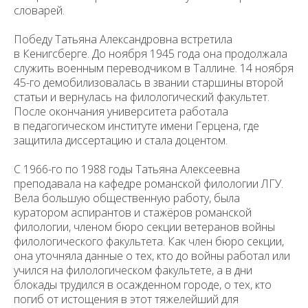
сведениях, пожалуйста, сообщите об этом
словарей.
на электронный адрес
pro@spbu.ru
Победу Татьяна Александровна встретила
в Кенигсберге. До ноября 1945 года она продолжала
служить военным переводчиком в Таллине. 14 ноября
45-го демобилизовалась в звании старшины второй
статьи и вернулась на филологический факультет.
Санкт-Петербургский государственный университет
©
После окончания университета работала
2026
в педагогическом институте имени Герцена, где
Saint Petersburg State University
© 2026
защитила диссертацию и стала доцентом.
Политика СПбГУ в отношении обработки
персональных данных
С 1966-го по 1988 годы Татьяна Алексеевна
На данном информационном ресурсе могут быть
преподавала на кафедре романской филологии ЛГУ.
опубликованы архивные материалы с упоминанием
Вела большую общественную работу, была
физических и юридических лиц, включенных
Министерством юстиции Российской Федерации в реестр
куратором аспирантов и стажёров романской
иностранных агентов, а также организаций, признанных
филологии, членом бюро секции ветеранов войны
экстремистскими и запрещенных на территории
Российской Федерации.
филологического факультета. Как член бюро секции,
она уточняла данные о тех, кто до войны работал или
учился на филологическом факультете, а в дни
блокады трудился в осажденном городе, о тех, кто
погиб от истощения в этот тяжелейший для