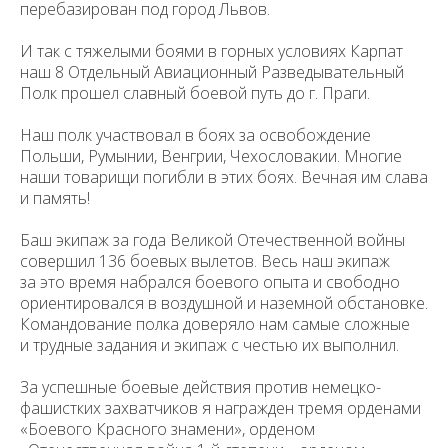
перебазирован под город Львов.
И так с тяжелыми боями в горных условиях Карпат
наш 8 Отдельный Авиационный Разведывательный
Полк прошел славный боевой путь до г. Пра­ги.
Наш полк участвовал в боях за освобождение
Польши, Румынии, Венгрии, Чехословакии. Многие
наши товарищи погибли в этих боях. Веч­ная им слава
и память!
Баш экипаж за года Великой Отечественной войны
совершил 136 боевых вылетов. Весь наш экипаж
за это время набрался боевого опыта и свободно
ориентировался в воздушной и наземной обстановке.
Командова­ние полка доверяло нам самые сложные
и трудные задания и экипаж с честью их выполнил.
За успешные боевые действия против немецко-
фашистких захватчиков я награжден тремя орденами
«Боевого Красного знамени», орденом