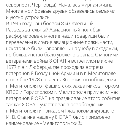
севернее г. Черновцы). Началась мирная жизнь.
Многие мои боевые друзья обзавелись семьями
и уютно устроились.
В 1946 году наш боевой 8-й Отдельный
Разведывательный Авиацион­ный полк был
расформирован, многие наши товарищи были
переведены в другие авиационные полки, части,
некоторые были направлены на учебу в академии,
но большинство было уволено в запас. С многими
ветеранами войны 8 ОРАП я встретился в июне
1977 г. в г. Люберцы, где проходила встреча
ветеранов 8 Воздушной Армии и в г. Мелитополе
в октябре 1978 г. в честь 36-летия освобождения
г. Мелитополя от фашистских захватчиков. Горком
КПСС и Горисполком г. Мелитополя пригласил нас
ветеранов 8 ОРАП на празднование этого события
так как 8 ОРАП участвовал в освобождении
г. Мелитополя и приказом Главнокомандующего
И. В. Сталина нашему 8 ОРАП было присвоено
наименование «Мелитопольский».