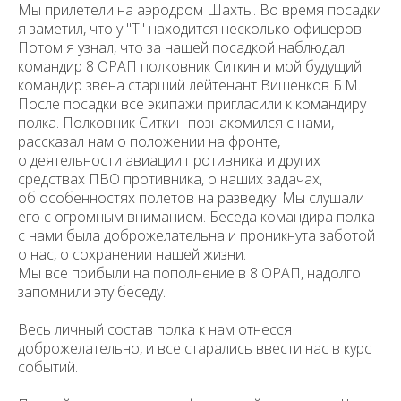
Мы прилетели на аэродром Шахты. Во время посадки
я заметил, что у "Т" находится несколько офицеров.
Потом я узнал, что за нашей по­садкой наблюдал
командир 8 ОРАП полковник Ситкин и мой будущий
командир звена старший лейтенант Вишенков Б.М.
После посадки все экипажи пригласили к командиру
полка. Полковник Ситкин познакомился с нами,
рассказал нам о положении на фронте,
о деятельности авиации противника и других
средствах ПВО противника, о наших задачах,
об особенностях полетов на разведку. Мы слушали
его с огромным вниманием. Беседа командира полка
с нами была доброжела­тельна и проникнута заботой
о нас, о сохранении нашей жизни.
Мы все прибыли на пополнение в 8 ОРАП, надолго
запомнили эту беседу.
Весь личный состав полка к нам отнесся
доброжелательно, и все старались ввести нас в курс
событий.