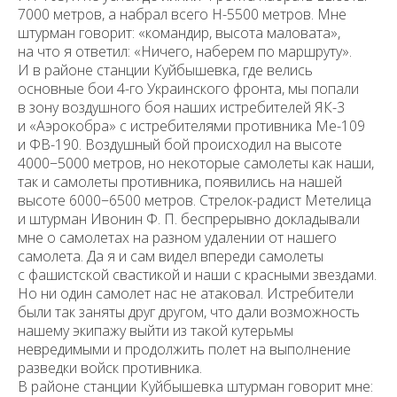
7000 метров, а набрал всего Н-5500 метров. Мне
штурман говорит: «командир, высота маловата»,
на что я ответил: «Ничего, наберем по маршруту».
И в районе станции Куйбышевка, где велись
основные бои 4-го Украинского фронта, мы попали
в зону воздуш­ного боя наших истребителей ЯК-3
и «Аэрокобра» с истребителями противника Ме-109
и ФВ-190. Воздушный бой происходил на высоте
4000−5000 метров, но некоторые самолеты как наши,
так и самолеты противника, появились на нашей
высоте 6000−6500 метров. Стрелок-радист Метелица
и штурман Ивонин Ф. П. беспрерывно докладывали
мне о самолетах на разном уда­лении от нашего
самолета. Да я и сам видел впереди самолеты
с фашистской свастикой и наши с красными звездами.
Но ни один самолет нас не атаковал. Истребители
были так заняты друг другом, что дали возможность
нашему экипажу выйти из такой кутерьмы
невредимыми и продолжить полет на выполнение
разведки войск противника.
В районе станции Куйбышевка штурман говорит мне: