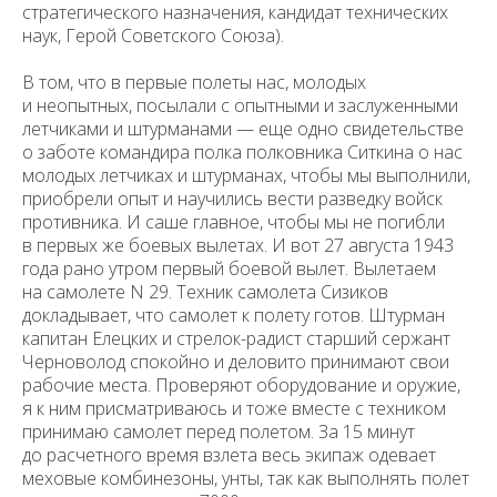
стратегического назначения, кандидат технических
наук, Герой Советского Союза).
В том, что в первые полеты нас, молодых
и неопытных, посылали с опытными и заслуженными
летчиками и штурманами — еще одно свидетель­стве
о заботе командира полка полковника Ситкина о нас
молодых лет­чиках и штурманах, чтобы мы выполнили,
приобрели опыт и научились вести разведку войск
противника. И саше главное, чтобы мы не погиб­ли
в первых же боевых вылетах. И вот 27 августа 1943
года рано утром первый боевой вылет. Вылетаем
на самолете N 29. Техник самолета Сизиков
докладывает, что самолет к полету готов. Штурман
капитан Елецких и стрелок-радист старший сержант
Черноволод спокойно и деловито принимают свои
рабочие места. Проверяют оборудование и оружие,
я к ним присматриваюсь и тоже вместе с техником
принимаю самолет перед полетом. За 15 минут
до расчетного время взлета весь экипаж одевает
меховые комбинезоны, унты, так как выполнять полет