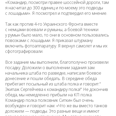
«Командир, посмотри правее шоссейной дороги, там
я насчитал до 300 единиц и по-моему это подводы
с лошадьми». Я посмотрел и подтвердил его мнение.
Так как против 4-го Украинского Фронта вместе
с немцами воевали и румыны, а боевой техники
у румын было мало, то они в основном поль­зовались
повозками с лошадьми. Я приказал штурману
включить фотоаппаратуру. Я вернул самолет и мы их
сфотографировали.
Все задание мы выполнили, благополучно произвели
посадку. Доло­жили о выполнении задания зам.
начальника штаба по разведке, написали боевое
донесение и пошли обедать. В середине обеда
прибегает посыльный из штаба полка и говорит:"
Экипаж Сергейчева к командиру полка!" Не докончив
обеда, мы немедленно прибыли на КП полка.
Командир полка пол­ковник Ситкин был очень
возбужден и говорит нам: «Что же вы вместо танков
доложили — подводы. Это разные вещи и имеют