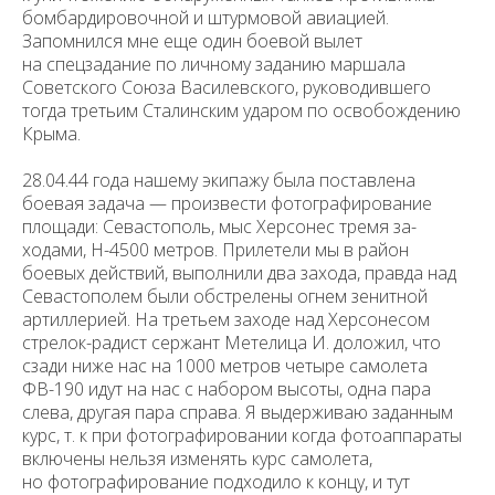
бомбар­дировочной и штурмовой авиацией.
Запомнился мне еще один боевой вылет
на спецзадание по личному за­данию маршала
Советского Союза Василевского, руководившего
тогда третьим Сталинским ударом по освобождению
Крыма.
28.04.44 года нашему экипажу была поставлена
боевая задача — произвести фотографирование
площади: Севастополь, мыс Херсонес тремя за­
ходами, Н-4500 метров. Прилетели мы в район
боевых действий, выполни­ли два захода, правда над
Севастополем были обстрелены огнем зенитной
артиллерией. На третьем заходе над Херсонесом
стрелок-радист сержант Метелица И. доложил, что
сзади ниже нас на 1000 метров четыре самоле­та
ФВ-190 идут на нас с набором высоты, одна пара
слева, другая пара справа. Я выдерживаю заданным
курс, т. к при фотографировании когда фотоаппараты
включены нельзя изменять курс самолета,
но фотогра­фирование подходило к концу, и тут