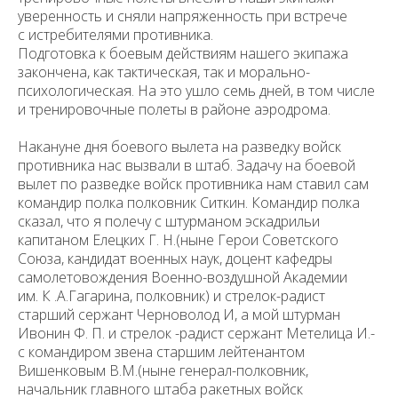
уверенность и сняли напряженность при встрече
с истребителями противника.
Подготовка к боевым действиям нашего экипажа
закончена, как так­тическая, так и морально-
психологическая. На это ушло семь дней, в том числе
и тренировочные полеты в районе аэродрома.
Накануне дня боевого вылета на разведку войск
противника нас вызвали в штаб. Задачу на боевой
вылет по разведке войск противника нам ставил сам
командир полка полковник Ситкин. Командир полка
ска­зал, что я полечу с штурманом эскадрильи
капитаном Елецких Г. Н.(ныне Герои Советского
Союза, кандидат военных наук, доцент кафедры
самоле­товождения Военно-воздушной Академии
им. К .А.Гагарина, полковник) и стрелок-радист
старший сержант Черноволод И, а мой штурман
Ивонин Ф. П. и стрелок -радист сержант Метелица И.-
с командиром звена старшим лей­тенантом
Вишенковым В.М.(ныне генерал-полковник,
начальник главного штаба ракетных войск