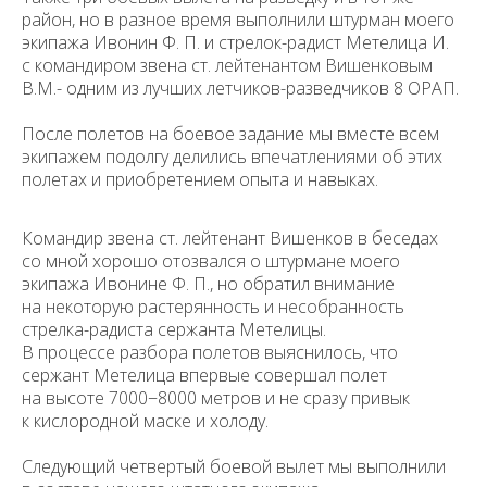
район, но в разное время выполнили штурман моего
экипажа Ивонин Ф. П. и стрелок-радист Метелица И.
с командиром звена ст. лейтенантом Вишенковым
В.М.- одним из лучших летчиков-разведчиков 8 ОРАП.
После полетов на боевое задание мы вместе всем
экипажем подолгу делились впечатлениями об этих
полетах и приобретением опыта и навы­ках.
Командир звена ст. лейтенант Вишенков в беседах
со мной хорошо отозвался о штурмане моего
экипажа Ивонине Ф. П., но обратил внимание
на некоторую растерянность и несобранность
стрелка-радиста сержанта Метелицы.
В процессе разбора полетов выяснилось, что
сержант Метелица впервые совершал полет
на высоте 7000−8000 метров и не сразу привык
к кислородной маске и холоду.
Следующий четвертый боевой вылет мы выполнили