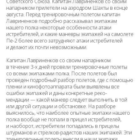
Советского Союза. Капитан Лавриненков со своим
напарником прилетели на аэродром Шахты в конце
августа. Перед тренировочным полетом капитан
Лавриненков подробно рассказывал экипажам
нашего полка некоторые особенности атаки
истребителей, и какие маневры экипажей на самолете
Пе-2 более всего затрудняют атаки истребителей
и делают их почти невозможными.
Капитан Лавриненков со своим напарником
в течение 3-х дней про­вели тренировочные полеты
со всеми экипажами полка. После полетов был
проведен подробный разбор полетов, где с помощью
пленки и кинофотоаппарата были выявлены все
ошибки экипажей и даны конкретные реко­
мендации — какой маневр следует выполнить в той
или другой ситуации и обстановке. На разборе
выяснилось, что наиболее опытные экипажи на­шего
полка вообще не попали в прицел истребителей,
и наоборот, истре­бители попадались в прицелы
штурманов и стрелков-радистов наших эки­пажей. Эти
тренировочные полеты внесли в наши экипажи