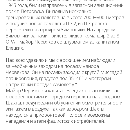
1943 года, были направлены в запасной авиа­ционный
полк г. Петровска. Выполнив несколько
тренировочных полетов на высоте 7000−8000 метров
и получив новые самолеты Пе-2, из Петровска
перелетели на аэродром Зимовники. На аэродром
Зимовники за нами при­летел лидер- командир 2 аэ 8
ОРАП майор Червяков со штурманом аэ капитаном
Елецких.
Нас всех удавило и мы с восхищением наблюдали
за необычным заходом на посадку майора
Червякова. Он на посадку заходил с крутой глиссадой
планирова­ния, градусов под 35- 40° и мастерски —
на три точки посадил самолет у "Т".
Майор Червяков и капитан Елецких ознакомили нас
с особенностями и порядком перелета на аэродром
Шахты, предупредили об усилении осмот­рительности
экипажем в воздухе, так как аэродром Шахты
находился в прифронтовой полосе и возможны
нападения и атаки фашистских истребите­лей.