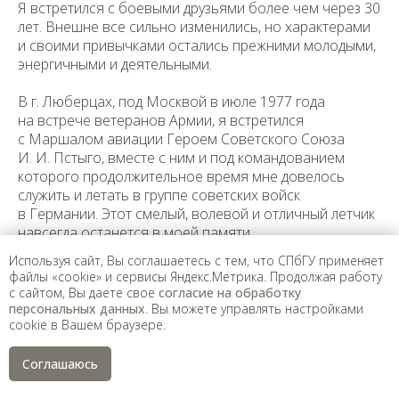
Я встретился с боевыми друзьями более чем через 30
лет. Внешне все сильно изменились, но характерами
и своими привычками остались прежними молодыми,
энергичными и деятельными.
В г. Люберцах, под Москвой в июле 1977 года
на встрече ветера­нов Армии, я встретился
с Маршалом авиации Героем Советского Союза
И. И. Пстыго, вместе с ним и под командованием
которого продолжитель­ное время мне довелось
служить и летать в группе советских войск
в Германии. Этот смелый, волевой и отличный летчик
навсегда останется в моей памяти.
Используя сайт, Вы соглашаетесь с тем, что СПбГУ применяет
Дорогие друзья! Ветераны 8 ОРАП 8 Воздушной
файлы «cookie» и сервисы Яндекс.Метрика. Продолжая работу
Армии!
с сайтом, Вы даете свое
согласие на обработку
Боевых дней нам не забыть никогда!
персональных данных
. Вы можете управлять настройками
cookie в Вашем браузере.
Летчик 8 ОРАП 8 ВА,
затем ст. летчик- инспектор Воздушной АРМИИ
Соглашаюсь
Сергейчев И.Г.