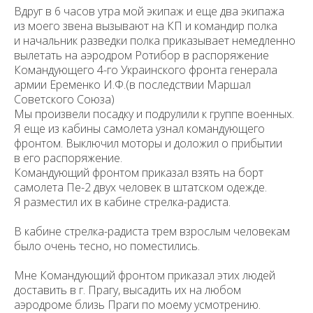
Вдруг в 6 часов утра мой экипаж и еще два экипажа
из моего зве­на вызывают на КП и командир полка
и начальник разведки полка приказы­вает немедленно
вылетать на аэродром Ротибор в распоряжение
Командую­щего 4-го Украинского фронта генерала
армии Еременко И.Ф.(в послед­ствии Маршал
Советского Союза)
Мы произвели посадку и подрулили к группе военных.
Я еще из кабины самолета узнал командующего
фронтом. Выключил моторы и доложил о прибытии
в его распоряжение.
Командующий фронтом приказал взять на борт
самолета Пе-2 двух человек в штатском одежде.
Я разместил их в кабине стрелка-радиста.
В кабине стрелка-радиста трем взрослым человекам
было очень тесно, но поместились.
Мне Командующий фронтом приказал этих людей
доставить в г. Пра­гу, высадить их на любом
аэродроме близь Праги по моему усмотрению.