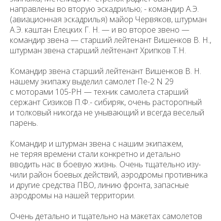
направлены во вторую эскадрилью; - командир А.Э.
(авиационная эскадрилья) майор Червяков, штурман
А.Э. каштан Елецких Г. Н. — и во второе звено —
командир звена — старший лейтенант Вишенков В. Н.,
штурман звена старший лейтенант Хрипков Т.Н.
Командир звена старший лейтенант Вишенков В. Н.
нашему экипажу вы­делил самолет Пе-2 N 29
с моторами 105-РН — техник самолета старший
сержант Сизиков П.Ф.- сибиряк, очень расторопный
и толковый никогда не унывающий и всегда веселый
парень.
Командир и штурман звена с нашим экипажем,
не теряя времени стали конкретно и детально
вводить нас в боевую жизнь. Очень тщательно изу­
чили район боевых действий, аэродромы противника
и другие средства ПВО, линию фронта, запасные
аэродромы на нашей территории.
Очень детально и тщательно на макетах самолетов