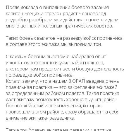
После доклада о выполнении боевого задания
капитан Елецих и стрелок-радист Черноволод
подробно разобрали мои действия в полете и дали
много ценных и полезных практических советов.
Таких боевых вылетов на разведку войск противника
в составе этого экипажа мы выполнили три.
С каждым боевым вылетом я набирался опыт
и достаточно хорошо изучил район полетов,
в котором нам предстоит вести боевую деятель­ность
по разведке войск противника.
Кстати, замечу, что в нашем 8 ОРАП введена очень
правильная прак­тика — это закрепление экипажей
за определенным районом полетов. Такая практика
дает экипажу возможность хорошо выучить район
боевых дейст­вий и все изменения, которые
произошли в этом районе, сразу обращают на себя
внимание экипажа- разведчика.
Также три боевых вылета на разведку и в тот же