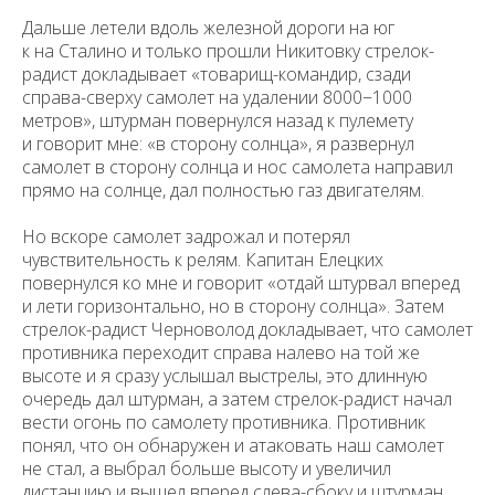
Дальше летели вдоль железной дороги на юг
к на Сталино и только прошли Никитовку стрелок-
радист докладывает «товарищ-командир, сзади
справа-сверху самолет на удалении 8000−1000
метров», штурман повернулся назад к пулемету
и говорит мне: «в сторону солнца», я развернул
самолет в сто­рону солнца и нос самолета направил
прямо на солнце, дал полностью газ двигателям.
Но вскоре самолет задрожал и потерял
чувствительность к релям. Капитан Елецких
повернулся ко мне и говорит «отдай штурвал вперед
и ле­ти горизонтально, но в сторону солнца». Затем
стрелок-радист Черноволод докладывает, что самолет
противника переходит справа налево на той же
высоте и я сразу услышал выстрелы, это длинную
очередь дал штурман, а затем стрелок-радист начал
вести огонь по самолету противника. Противник
понял, что он обнаружен и атаковать наш самолет
не стал, а выбрал больше высоту и увеличил
дистанцию и вышел вперед слева-сбо­ку и штурман