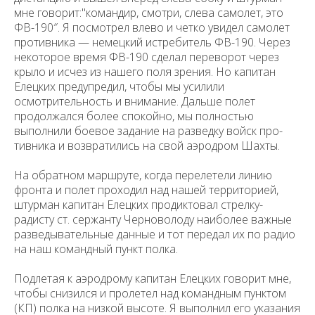
мне говорит:"командир, смотри, слева самолет, это
ФВ-190″. Я посмотрел влево и четко увидел самолет
противника — немецкий истреби­тель ФВ-190. Через
некоторое время ФВ-190 сделал переворот через
крыло и исчез из нашего поля зрения. Но капитан
Елецких предупредил, чтобы мы усилили
осмотрительность и внимание. Дальше полет
продолжался более спокойно, мы полностью
выполнили боевое задание на разведку войск про­
тивника и возвратились на свой аэродром Шахты.
На обратном маршруте, когда перелетели линию
фронта и полет проходил над нашей территорией,
штурман капитан Елецких продикто­вал стрелку-
радисту ст. сержанту Черноволоду наиболее важные
разведывательные данные и тот передал их по радио
на наш командный пункт полка.
Подлетая к аэродрому капитан Елецких говорит мне,
чтобы снизился и пролетел над командным пунктом
(КП) полка на низкой высоте. Я вы­полнил его указания