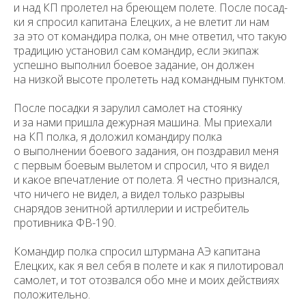
и над КП пролетел на бреющем полете. После посад­
ки я спросил капитана Елецких, а не влетит ли нам
за это от командира полка, он мне ответил, что такую
традицию установил сам командир, если экипаж
успешно выполнил боевое задание, он должен
на низкой высоте пролететь над командным пунктом.
После посадки я зарулил самолет на стоянку
и за нами пришла дежурная машина. Мы приехали
на КП полка, я доложил командиру полка
о выполнении боевого задания, он поздравил меня
с первым боевым вылетом и спросил, что я видел
и какое впечатление от полета. Я честно признался,
что ничего не видел, а видел только разрывы
снарядов зенитной артиллерии и истребитель
противника ФВ-190.
Командир полка спросил штурмана АЭ капитана
Елецких, как я вел себя в полете и как я пилотировал
самолет, и тот отозвался обо мне и моих действиях
положительно.