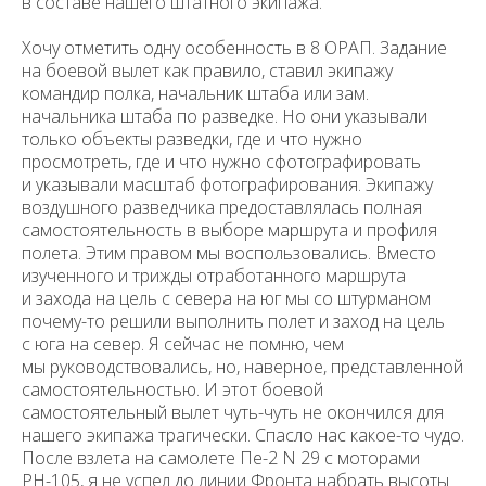
в составе нашего штатного экипажа.
Хочу отметить одну особенность в 8 ОРАП. Задание
на боевой вы­лет как правило, ставил экипажу
командир полка, начальник штаба или зам.
начальника штаба по разведке. Но они указывали
только объекты разведки, где и что нужно
просмотреть, где и что нужно сфотографиро­вать
и указывали масштаб фотографирования. Экипажу
воздушного разведчика предоставлялась полная
самостоятельность в выборе маршрута и профиля
полета. Этим правом мы воспользовались. Вместо
изученного и трижды отработанного маршрута
и захода на цель с севера на юг мы со штурманом
почему-то решили выполнить полет и заход на цель
с юга на север. Я сейчас не помню, чем
мы руководствовались, но, наверное, представленной
самостоятельностью. И этот боевой
самостоятельный вылет чуть-чуть не окончился для
нашего экипажа трагически. Спасло нас какое-то чудо.
После взлета на самолете Пе-2 N 29 с моторами
РН-105, я не успел до линии Фронта набрать высоты