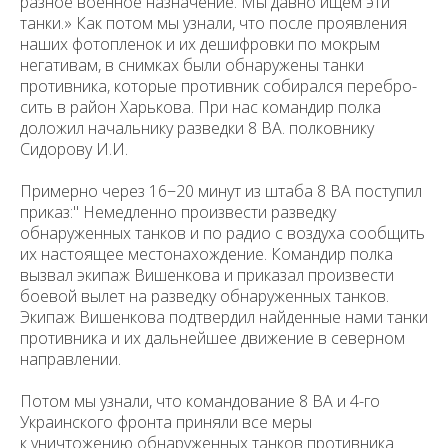
разное военное назначение. Мы давно ищем эти
танки.» Как потом мы узнали, что после проявления
наших фотопленок и их дешифровки по мокрым
негативам, в снимках были обнаружены танки
противника, которые противник собирался перебро­
сить в район Харькова. При нас командир полка
доложил начальнику раз­ведки 8 ВА. полковнику
Сидорову И.И.
Примерно через 16−20 минут из штаба 8 ВА поступил
приказ:" Немедленно произвести разведку
обнаруженных танков и по радио с воздуха сообщить
их настоящее местонахождение. Командир полка
вызвал экипаж Вишенкова и приказал произвести
боевой вылет на разведку обнаруженных танков.
Экипаж Вишенкова подтвердил найденные нами танки
противника и их дальнейшее движение в северном
направлении.
Потом мы узнали, что командование 8 ВА и 4-го
Украинского фронта приняли все меры
к уничтожению обнаруженных танков противника