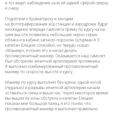
и тот ведет наблюдение за всей задней сферой сверху
и снизу.
Подлетели к Краматорску и заходим
на фотографирование ж/д станции и аэродрома. Вдруг
неожиданно впереди самолета прямо по курсу на на­
шем высоте появились небольшие черно-серые
облака и в кабине запахло порохом. Штурман А Э
капитан Елецких спокойно, но твердо сказал
«Маневр», я понял его и начал делать
противозенитный маневр. Оказывается наш самолет
был обстрелян зенитной артиллерией противника.
Я выполнил комбинированный противозенитный
маневр по скорости, высоте и курсу.
Маневр по курсу выполнял без крена, одной ногой
(педалью) и разрывы зенитной артиллерии начали
оставаться слева и выше нас. Через неко­торое время
мы вышли из зоны обстрела и капитан Елецких
показал мне большой палец, я его понял, что
противозенитный маневр я выполнил пра­вильно.