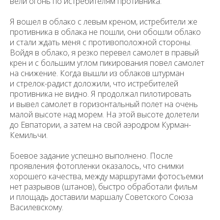
вели огонь по истребителям противника.
Я вошел в облако с левым креном, истребители же
противника в об­лака не пошли, они обошли облако
Уважаемые универсанты и гости! Если
и стали ждать меня с противоположной стороны.
вы заметили неточность в опубликованных
Войдя в облако, я резко перевел самолет в правый
сведениях, пожалуйста, сообщите об этом
на электронный адрес
pro@spbu.ru
крен и с большим углом пикирования повел самолет
на снижение. Когда вышли из облаков штурман
и стрелок-радист доложили, что истребителей
противника не видно. Я продолжал пилотировать
и вывел самолет в горизонтальный полет на очень
малой высоте над морем. На этой высоте долетели
до Евпатории, а затем на свой аэродром Курман-
Санкт-Петербургский государственный университет
©
Кемильчи.
2026
Saint Petersburg State University
© 2026
Боевое задание успешно выполнено. После
Политика СПбГУ в отношении обработки
персональных данных
проявления фотопленки оказалось, что снимки
хорошего качества, между маршрутами фотосъемки
На данном информационном ресурсе могут быть
нет разрывов (штанов), быстро обработали фильм
опубликованы архивные материалы с упоминанием
физических и юридических лиц, включенных
и площадь доставили мар­шалу Советского Союза
Министерством юстиции Российской Федерации в реестр
иностранных агентов, а также организаций, признанных
Василевскому.
экстремистскими и запрещенных на территории
Российской Федерации.