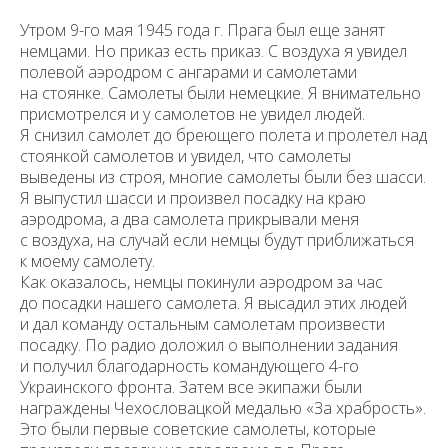
Утром 9-го мая 1945 года г. Прага был еще занят
немцами. Но приказ есть приказ. С воздуха я увидел
полевой аэродром с ангара­ми и самолетами
на стоянке. Самолеты были немецкие. Я внимательно
присмотрелся и у самолетов не увидел людей.
Я снизил самолет до брею­щего полета и пролетел над
стоянкой самолетов и увидел, что самолеты
выведены из строя, многие самолеты были без шасси.
Я выпустил шасси и произвел посадку на краю
аэродрома, а два самолета прикрывали меня
с воздуха, на случай если немцы будут приближаться
к моему самолету.
Как оказалось, немцы покинули аэродром за час
до посадки наше­го самолета. Я высадил этих людей
и дал команду остальным самолетам произвести
посадку. По радио доложил о выполнении задания
и получил благодарность командующего 4-го
Украинского фронта. Затем все экипажи были
награждены Чехословацкой медалью «За храбрость».
Это были первые советские самолеты, которые