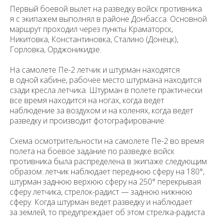
Первый боевой вылет на разведку войск противника
я с экипажем выполнял в районе Донбасса. Основной
маршрут проходил через пункты Краматорск,
Никитовка, Константиновка, Сталино (Донецк),
Горловка, Орд­жоникидзе.
На самолете Пе-2 летчик и штурман находятся
в одной кабине, рабо­чее место штурмана находится
сзади кресла летчика. Штурман в полете практически
все время находится на ногах, когда ведет
наблюдение за воздухом и на коленях, когда ведет
разведку и производит фотографи­рование.
Схема осмотрительности на самолете Пе-2 во время
полета на боевое задание по разведке войск
противника была распределена в экипаже сле­дующим
образом: летчик наблюдает переднюю сферу на 180°,
штурман зад­нюю верхюю сферу на 250° перекрывая
сферу летчика, стрелок-радист — заднюю нижнюю
сферу. Когда штурман ведет разведку и наблюдает
за зем­лей, то предупреждает об этом стрелка-радиста