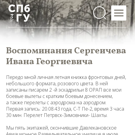
Воспоминания Сергеичева
Ивана Георгиевича
Передо мной личная летная книжка фронтовых дней,
небольшого фор­мата, розового цвета. В ней
записаны писарем 2 -й эскадрильи 8 ОРАП все мои
боевые вылеты с кратким боевым донесением,
а также перелеты с аэродрома на аэродром.
Первая запись: 20.08.43 года, С-Т Пе-2, время 3 часа
30 мин. Перелет Петрвск-Зимовники- Шахты.
Мы пять экипажей, окончившие Давлекановское
Авиационное Разведы­вательное училище в июле