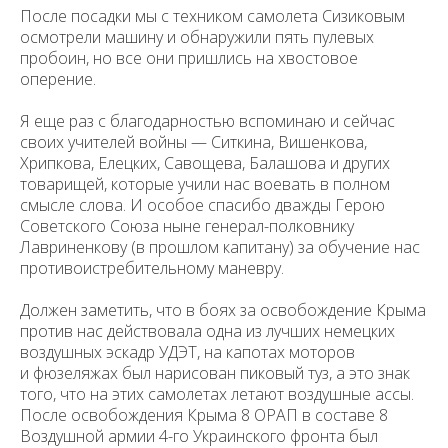
После посадки мы с техником самолета Сизиковым
осмотрели машину и обнаружили пять пулевых
пробоин, но все они пришлись на хвостовое
оперение.
Я еще раз с благодарностью вспоминаю и сейчас
своих учителей войны — Ситкина, Вишенкова,
Хрипкова, Елецких, Савощева, Балашова и других
товарищей, которые учили нас воевать в полном
смысле слова. И особое спасибо дважды Герою
Советского Союза ныне генерал-полков­нику
Лавриненкову (в прошлом капитану) за обучение нас
противоистребительному маневру.
Должен заметить, что в боях за освобождение Крыма
против нас действовала одна из лучших немецких
воздушных эскадр УДЭТ, на капо­тах моторов
и фюзеляжах был нарисован пиковый туз, а это знак
того, что на этих самолетах летают воздушные ассы.
После освобождения Крыма 8 ОРАП в составе 8
Воздушной армии 4-го Украинского фронта был