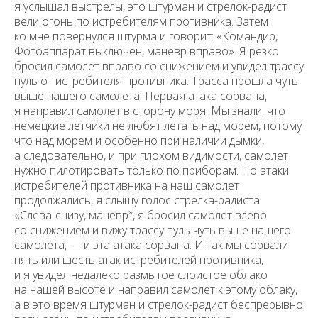
я услышал выстрелы, это штурман и стрелок-радист
вели огонь по истребителям противника. Затем
ко мне повернулся штурма и говорит: «Командир,
Фотоаппарат выключен, маневр вправо». Я резко
бросил самолет вправо со снижением и увидел трассу
пуль от истребителя противника. Трасса прошла чуть
выше нашего само­лета. Первая атака сорвана,
я направил самолет в сторону моря. Мы знали, что
немецкие летчики не любят летать над морем, потому
что над морем и особенно при наличии дымки,
а следовательно, и при пло­хом видимости, самолет
нужно пилотировать только по приборам. Но ата­ки
истребителей противника на наш самолет
продолжались, я слышу голос стрелка-радиста:
»
«Слева-снизу, маневр
, я бросил самолет влево
со сни­жением и вижу трассу пуль чуть выше нашего
самолета, — и эта атака сорвана. И так мы сорвали
пять или шесть атак истребителей противника,
и я увидел недалеко размытое слоистое облако
на нашей высоте и направил самолет к этому облаку,
а в это время штурман и стрелок-радист беспрерывно