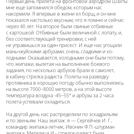
Первый день прилета на фронтовой аэродром Шахты
мне еще запомнился обедом, которым нас
накормили. Я впервые в жизни ел борщ, и он мне
показался настолько вкусным, что я помню и сейчас
через 40 лет. На второе были свиные отбивные
с картошкой. Отбивные были величиной с лопату, и,
без соответствующей тренировки, с ней
не управишься за один присест. И еще нас угощали
маньчжуйскими арбузами, очень сладкими и хо­
лодными. Оказывается, холодными они были потому,
что экипажи, вылетая на выполнение боевого
задания, по несколько арбузов брали в самолет,
в кабину стрелка радиста. Полеты на разведку
противника в хорошую по­году обычно выполнялись
на высоте 7000−8000 метров, а на этой высоте
температура воздуха -45−55° и арбузы за 2 часа
полета успевали охла­диться.
На другой день нас распределили по эскадрильям
и по звеньям. Наш экипаж: я — Сергейчев И. Г.,
командир экипажа-летчик, Ивонин Ф.П.-штурман
экипажа, Метелица И.- стрелок-радист были