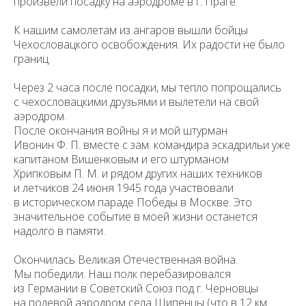
произвели по­садку на аэродроме в г. Праге.
К нашим самолетам из ангаров вышли бойцы
Чехословацкого освобож­дения. Их радости не было
границ.
Через 2 часа после посадки, мы тепло попрощались
с чехословацкими друзьями и вылетели на свой
аэродром.
После окончания войны я и мой штурман
Ивонин Ф. П. вместе с зам. командира эскадрильи уже
капитаном Вишенковым и его штурманом
Хрипковым П. М. и рядом других наших техников
и летчиков 24 июня 1945 года участвовали
в историческом параде Победы в Москве. Это
значительное событие в моей жизни останется
надолго в памяти.
Окончилась Великая Отечественная война.
Мы победили. Наш полк перебазировался
из Германии в Советский Союз под г. Черновцы
на поле­вой аэродром села Шипенцы (что в 12 км