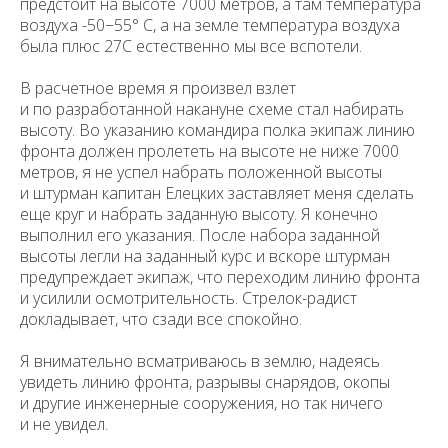
предстоит на высоте 7000 метров, а там температура
воздуха -50−55° С, а на земле температура воздуха
была плюс 27С естественно мы все вспотели.
В расчетное время я произвел взлет
и по разработанной накануне схе­ме стал набирать
высоту. Во указанию командира полка экипаж линию
фронта должен пролететь на высоте не ниже 7000
метров, я не успел набрать положенной высоты
и штурман капитан Елецких заставляет меня сделать
еще круг и набрать заданную высоту. Я конечно
выполнил его указания. После набора заданной
высоты легли на заданный курс и вскоре штурман
предупреждает экипаж, что переходим линию фронта
и усилили осмотрительность. Стрелок-радист
докладывает, что сзади все спокойно.
Я внимательно всматриваюсь в землю, надеясь
увидеть линию фронта, разрывы снарядов, окопы
и другие инженерные сооружения, но так ничего
и не увидел.