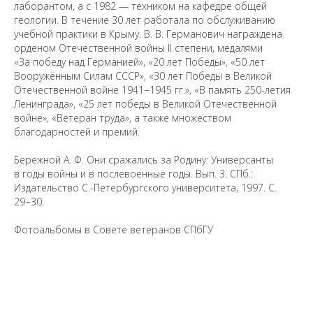
лаборантом, а с 1982 — техником на кафедре общей
геологии. В течение 30 лет работала по обслуживанию
учебной практики в Крыму. В. В. Германович награждена
орденом Отечественной войны II степени, медалями
«За победу над Германией», «20 лет Победы», «50 лет
Предложить
Вооружённым Силам СССР», «30 лет Победы в Великой
дополнения к материалу
Отечественной войне 1941−1945 гг.», «В память 250-летия
Ленинграда», «25 лет победы в Великой Отечественной
войне», «Ветеран труда», а также множеством
Уважаемые универсанты и гости! Если
благодарностей и премий.
вы заметили неточность в опубликованных
сведениях, пожалуйста, сообщите об этом
на электронный адрес
pro@spbu.ru
Бережной А. Ф. Они сражались за Родину: Универсанты
в годы войны и в послевоенные годы. Вып. 3. СПб.:
Издательство С.-Петербургского университета, 1997. С.
29−30.
Фотоальбомы в Совете ветеранов СПбГУ
Санкт-Петербургский государственный университет
©
2026
Saint Petersburg State University
© 2026
Политика СПбГУ в отношении обработки
персональных данных