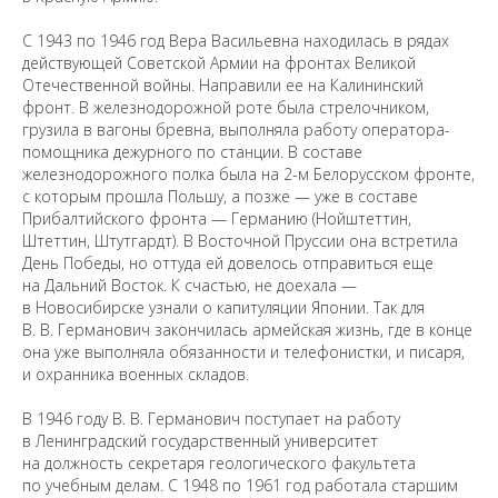
С 1943 по 1946 год Вера Васильевна находилась в рядах
действующей Советской Армии на фронтах Великой
Отечественной войны. Направили ее на Калининский
фронт. В железнодорожной роте была стрелочником,
грузила в вагоны бревна, выполняла работу оператора-
помощника дежурного по станции. В составе
железнодорожного полка была на 2-м Белорусском фронте,
с которым прошла Польшу, а позже — уже в составе
Прибалтийского фронта — Германию (Нойштеттин,
Штеттин, Штутгардт). В Восточной Пруссии она встретила
День Победы, но оттуда ей довелось отправиться еще
на Дальний Восток. К счастью, не доехала —
в Новосибирске узнали о капитуляции Японии. Так для
В. В. Германович закончилась армейская жизнь, где в конце
она уже выполняла обязанности и телефонистки, и писаря,
и охранника военных складов.
В 1946 году В. В. Германович поступает на работу
в Ленинградский государственный университет
на должность секретаря геологического факультета
по учебным делам. С 1948 по 1961 год работала старшим