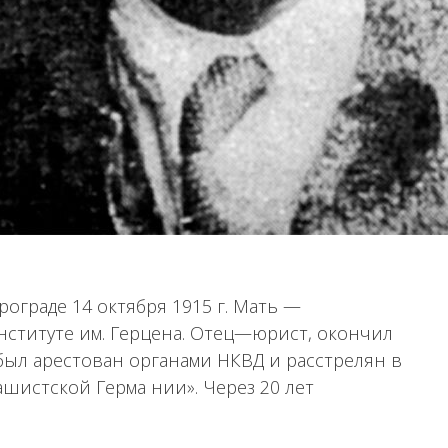
ограде 14 октября 1915 г. Мать —
нституте им. Герцена. Отец—юрист, окончил
 был арестован органами НКВД и расстрелян в
ашистской Герма нии». Через 20 лет