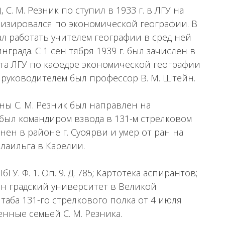
С. М. Резник по ступил в 1933 г. в ЛГУ на
лизировался по экономической географии. В
ал работать учителем географии в сред ней
града. С 1 сен тября 1939 г. был зачислен в
ета ЛГУ по кафедре экономической географии
 руководителем был профессор В. М. Штейн.
ы С. М. Резник был направлен на
был командиром взвода в 131-м стрелковом
ранен в районе г. Суоярви и умер от ран на
алаильга в Карелии.
ГУ. Ф. 1. Оп. 9. Д. 785; Картотека аспирантов;
; Ленин градский университет в Великой
таба 131-го стрелкового полка от 4 июля
енные семьей С. М. Резника.