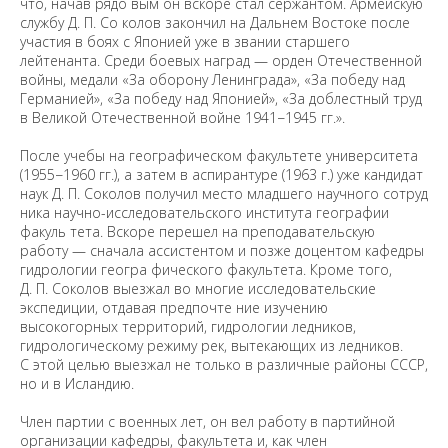
что, начав рядо вым он вскоре стал сержантом. Армейскую
службу Д. П. Со колов закончил на Дальнем Востоке после
участия в боях с Японией уже в звании старшего
лейтенанта. Среди боевых наград — орден Отечественной
войны, медали «За оборону Ленинграда», «За победу над
Германией», «За победу над Японией», «За доблестный труд
в Великой Отечественной войне 1941−1945 гг.».
После учебы на географическом факультете университета
(1955−1960 гг.), а затем в аспирантуре (1963 г.) уже кандидат
наук Д. П. Соколов получил место младшего научного сотруд
ника научно-исследовательского института географии
факуль тета. Вскоре перешел на преподавательскую
работу — сначала ассистентом и позже доцентом кафедры
гидрологии геогра фического факультета. Кроме того,
Д. П. Соколов выезжал во многие исследовательские
экспедиции, отдавая предпочте ние изучению
высокогорных территорий, гидрологии ледников,
гидрологическому режиму рек, вытекающих из ледников.
С этой целью выезжал не только в различные районы СССР,
но и в Исландию.
Член партии с военных лет, он вел работу в партийной
организации кафедры, факультета и, как член