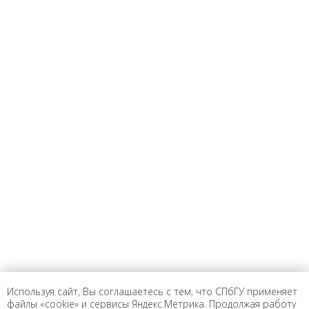
Предложить
дополнения к материалу
Уважаемые универсанты и гости! Если
вы заметили неточность в опубликованных
сведениях, пожалуйста, сообщите об этом
на электронный адрес
pro@spbu.ru
Используя сайт, Вы соглашаетесь с тем, что СПбГУ применяет
Санкт-Петербургский государственный университет
©
файлы «cookie» и сервисы Яндекс.Метрика. Продолжая работу
2026