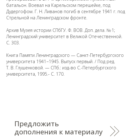
батальон. Воевал на Карельском перешейке, под
Дудергофом. Г. Н. Ливанов погиб в сентябре 1941 г. под
Стрельной на Ленинградском фронте.
Архив Музея истории СПбГУ. Ф. ВОВ. Доп. дела. № 1;
Ленинградский университет в Великой Отечественной.
С. 303.
Предложить
дополнения к материалу
Книга Памяти Ленинградского — Санкт-Петербургского
университета 1941−1945. Выпуск первый. / Под ред.
Т. В. Глушенковой. — СПб.: изд-во С.-Петербургского
Уважаемые универсанты и гости! Если
университета, 1995.- С. 170.
вы заметили неточность в опубликованных
сведениях, пожалуйста, сообщите об этом
на электронный адрес
pro@spbu.ru
Санкт-Петербургский государственный университет
©
2026