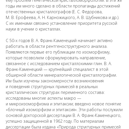
ему проблем генетической кристалломорфологии. В эти же
годы им много сделано в области пропаганды достижений
отечественных кристаллографов (Е. С. Федорова,
М. В. Ерофеева, А. Н. Карножицкого, А. В. Шубникова и др.).
С их именами связано установление приоритета русской
науки в учении о кристаллах.
С 50-х годов В. А. Франк-Каменецкий начинает активно
работать в области рентгеноструктурного анализа.
Появляются первые его публикации по изоморфизму,
которые позволили сформулировать направление,
связанное с исследованием кристаллохимии глин. В. А.
Франк-Каменецкий — крупнейший специалист в этой
обширной области минералогической кристаллографии.
Им были изучены закономерности возникновения
и поведения структурных примесей в реальных
кристаллических структурах переменного состава:
исследованы многие аспекты макро —
и микроизоморфизма и эпитаксии; введено новое понятие
«блочный изоморфизм и эпитаксия». Эти работы послужили
основой докторской диссертации В. А. Франк-Каменецкого,
успешно защищенной в 1962 году. По материалам
диссертации была издана «Природа структурных примесей