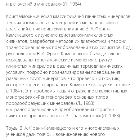
и включений в минералах» (Л., 1964).
Кристаллохимическая классификация глинистых минералов,
теория изоморфных замещений и смешаннослойных
срастаний в них привлекли внимание В. А. Франк-
Каменецкого к изучению кристаллохимии слоистых
силикатов, разработке методов их диагностики и теории
трансформационных преобразований этих силикатов. Под
руководством В. А. Франк-Каменецкого были детально
исследованы топотаксические изменения структур
Предложить
глинистых минералов в различных термодинамических
дополнения к материалу
условиях, подробно проанализированы превращения
различных групп минералов, что привело к открытию,
которое зарегистрировано в Комитете по науке и технике
Уважаемые универсанты и гости! Если
в 1984 г. Эти проблемы нашли отражение в коллективных
вы заметили неточность в опубликованных
монографиях «Рентгенография основных типов
сведениях, пожалуйста, сообщите об этом
породообразующих минералов» (Л., 1983)
на электронный адрес
pro@spbu.ru
и «Трансформационные преобразования слоистых
силикатов при повышенных Р-Т-параметрах» (Л., 1983).
Труды В. А. Франк-Каменецкого и его многочисленных
учеников дали толчок к возникновению нового