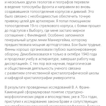
и нескольких других геологов и географов перевели
в ведение топослужбы фронта и направили во вновь
создававшиеся топоотделения корпусов и дивизий. Это
было связано с необходимостью обеспечить точную
привязку целей для артиллерии. Я попал помощником
топоотделения 19-го стрелкового корпуса, с боями прошел
до подступов к Выборгу, где меня застало мирное
соглашение с Финляндией. Особенно запомнился
генеральный штурм линии Маннергейма, которому
предшествовала мощная артподготовка. Бои были трудные.
Финны хорошо организовали глубоко эшелонированную
оборону. Демобилизовался я только в октябре 1940 года
и продолжал учебу в аспирантуре, завершал работу над
диссертацией». С тех пор вся научная, педагогическая
и общественная деятельность ученого связана
с развитием отечественной кристаллографической школы
и кафедрой кристаллографии университета.
В результате проведенных исследований В. А. Франк-
Каменецкий сформулировал понятие структурно-
морфологических рядов и впоследствии, уже в 70-х годах,
приступил к исследованию закона Браве и сопутствующих