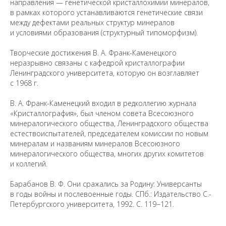
направления — генетической кристаллохимии минералов,
в рамках которого устанавливаются генетические связи
Санкт-Петербургский государственный университет
©
между дефектами реальных структур минералов
2026
и условиями образования (структурный типоморфизм).
Saint Petersburg State University
© 2026
Политика СПбГУ в отношении обработки
Творческие достижения В. А. Франк-Каменецкого
персональных данных
неразрывно связаны с кафедрой кристаллографии
На данном информационном ресурсе могут быть
Ленинградского университета, которую он возглавляет
опубликованы архивные материалы с упоминанием
физических и юридических лиц, включенных
с 1968 г.
Министерством юстиции Российской Федерации в реестр
иностранных агентов, а также организаций, признанных
экстремистскими и запрещенных на территории
В. А. Франк-Каменецкий входил в редколлегию журнала
Российской Федерации.
«Кристаллография», был членом совета Всесоюзного
минералогического общества, Ленинградского общества
естествоиспытателей, председателем комиссии по новым
минералам и названиям минералов Всесоюзного
минералогического общества, многих других комитетов
и коллегий.
Барабанов В. Ф. Они сражались за Родину: Универсанты
в годы войны и послевоенные годы. СПб.: Издательство С.-
Петербургского университета, 1992. С. 119−121.