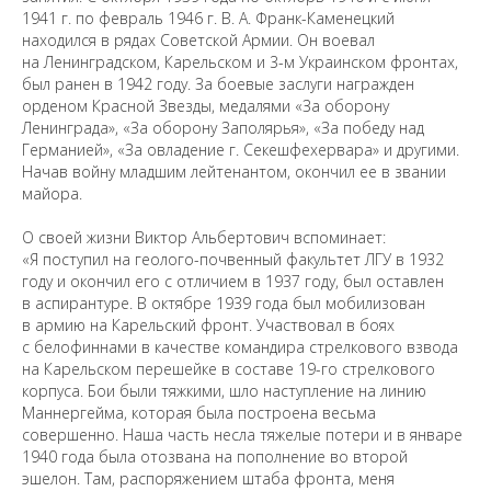
1941 г. по февраль 1946 г. В. А. Франк-Каменецкий
находился в рядах Советской Армии. Он воевал
на Ленинградском, Карельском и 3-м Украинском фронтах,
был ранен в 1942 году. За боевые заслуги награжден
орденом Красной Звезды, медалями «За оборону
Ленинграда», «За оборону Заполярья», «За победу над
Германией», «За овладение г. Секешфехервара» и другими.
Начав войну младшим лейтенантом, окончил ее в звании
майора.
О своей жизни Виктор Альбертович вспоминает:
«Я поступил на геолого-почвенный факультет ЛГУ в 1932
году и окончил его с отличием в 1937 году, был оставлен
в аспирантуре. В октябре 1939 года был мобилизован
в армию на Карельский фронт. Участвовал в боях
с белофиннами в качестве командира стрелкового взвода
на Карельском перешейке в составе 19-го стрелкового
корпуса. Бои были тяжкими, шло наступление на линию
Маннергейма, которая была построена весьма
совершенно. Наша часть несла тяжелые потери и в январе
1940 года была отозвана на пополнение во второй
эшелон. Там, распоряжением штаба фронта, меня