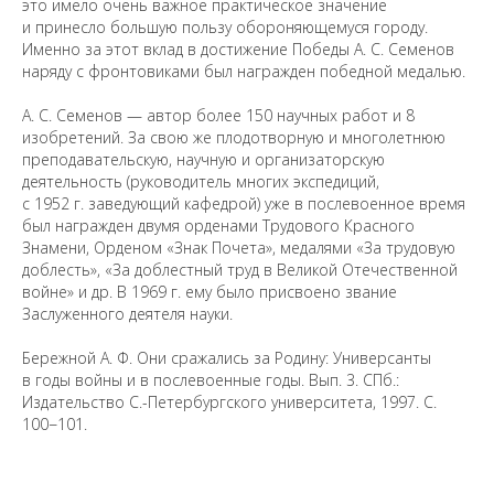
Предложить
это имело очень важное практическое значение
дополнения к материалу
и принесло большую пользу обороняющемуся городу.
Именно за этот вклад в достижение Победы А. С. Семенов
наряду с фронтовиками был награжден победной медалью.
Уважаемые универсанты и гости! Если
вы заметили неточность в опубликованных
А. С. Семенов — автор более 150 научных работ и 8
сведениях, пожалуйста, сообщите об этом
изобретений. За свою же плодотворную и многолетнюю
на электронный адрес
pro@spbu.ru
преподавательскую, научную и организаторскую
деятельность (руководитель многих экспедиций,
с 1952 г. заведующий кафедрой) уже в послевоенное время
был награжден двумя орденами Трудового Красного
Знамени, Орденом «Знак Почета», медалями «За трудовую
доблесть», «За доблестный труд в Великой Отечественной
войне» и др. В 1969 г. ему было присвоено звание
Санкт-Петербургский государственный университет
©
Заслуженного деятеля науки.
2026
Saint Petersburg State University
© 2026
Бережной А. Ф. Они сражались за Родину: Универсанты
Политика СПбГУ в отношении обработки
в годы войны и в послевоенные годы. Вып. 3. СПб.:
персональных данных
Издательство С.-Петербургского университета, 1997. С.
На данном информационном ресурсе могут быть
100−101.
опубликованы архивные материалы с упоминанием
физических и юридических лиц, включенных
Министерством юстиции Российской Федерации в реестр
иностранных агентов, а также организаций, признанных
экстремистскими и запрещенных на территории