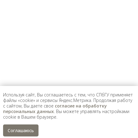
Предложить
дополнения к материалу
Уважаемые универсанты и гости! Если
вы заметили неточность в опубликованных
сведениях, пожалуйста, сообщите об этом
на электронный адрес
pro@spbu.ru
Используя сайт, Вы соглашаетесь с тем, что СПбГУ применяет
файлы «cookie» и сервисы Яндекс.Метрика. Продолжая работу
с сайтом, Вы даете свое
согласие на обработку
Санкт-Петербургский государственный университет
©
персональных данных
. Вы можете управлять настройками
2026
cookie в Вашем браузере.
Saint Petersburg State University
© 2026
Политика СПбГУ в отношении обработки
персональных данных
Соглашаюсь
На данном информационном ресурсе могут быть