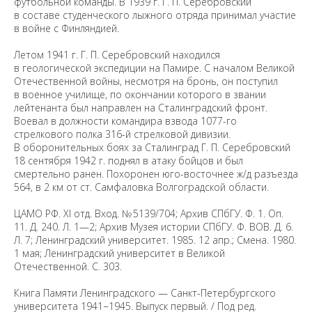
футбольной команды. В 1939 г. Г. П. Серебровский
в составе студенческого лыжного отряда принимал участие
в войне с Финляндией.
Летом 1941 г. Г. П. Серебровский находился
в геологической экспедиции на Памире. С началом Великой
Отечественной войны, несмотря на бронь, он поступил
в военное училище, по окончании которого в звании
лейтенанта был направлен на Сталинградский фронт.
Воевал в должности командира взвода 1077-го
стрелкового полка 316-й стрелковой дивизии.
В оборонительных боях за Сталинград Г. П. Серебровский
18 сентября 1942 г. поднял в атаку бойцов и был
смертельно ранен. Похоронен юго-восточнее ж/д разъезда
564, в 2 км от ст. Самфаловка Волгоградской области.
ЦАМО РФ. XI отд. Вход. № 5139/704; Архив СПбГУ. Ф. 1. Оп.
11. Д. 240. Л. 1—2; Архив Музея истории СПбГУ. Ф. ВОВ. Д. 6.
Л. 7; Ленинградский университет. 1985. 12 апр.; Смена. 1980.
1 мая; Ленинградский университет в Великой
Отечественной. С. 303.
Книга Памяти Ленинградского — Санкт-Петербургского
университета 1941−1945. Выпуск первый. / Под ред.