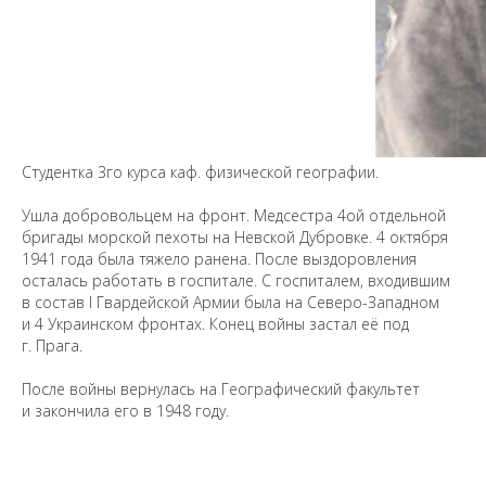
Предложить
дополнения к материалу
Студентка 3го курса каф. физической географии.
Ушла добровольцем на фронт. Медсестра 4ой отдельной
Уважаемые универсанты и гости! Если
бригады морской пехоты на Невской Дубровке. 4 октября
вы заметили неточность в опубликованных
1941 года была тяжело ранена. После выздоровления
сведениях, пожалуйста, сообщите об этом
осталась работать в госпитале. С госпиталем, входившим
на электронный адрес
pro@spbu.ru
в состав I Гвардейской Армии была на Северо-Западном
и 4 Украинском фронтах. Конец войны застал её под
г. Прага.
После войны вернулась на Географический факультет
и закончила его в 1948 году.
Санкт-Петербургский государственный университет
©
2026
Saint Petersburg State University
© 2026