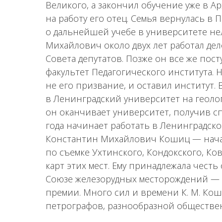
Великого, а закончил обучение уже в А
на работу его отец. Семья вернулась в Пе
о дальнейшей учебе в университете нел
Михайлович около двух лет работал де
Совета депутатов. Позже он все же пос
факультет Педагогического института. 
не его призвание, и оставил институт
в Ленинградский университет на геолог
он оканчивает университет, получив сп
года начинает работать в Ленинградском
Константин Михайлович Кошиц — нача
по съемке Ухтинского, Кондокского, Ко
карт этих мест. Ему принадлежала чест
Союзе железорудных месторождений — Е
премии. Много сил и времени К. М. Ко
петрографов, разнообразной обществе