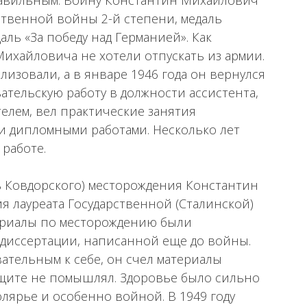
еправильным. Войну Константин Михайлович
ственной войны 2-й степени, медаль
аль «За победу над Германией». Как
Михайловича не хотели отпускать из армии.
илизовали, а в январе 1946 года он вернулся
ательскую работу в должности ассистента,
телем, вел практические занятия
и дипломными работами. Несколько лет
 работе.
рь Ковдорского) месторождения Константин
 лауреата Государственной (Сталинской)
атериалы по месторождению были
 диссертации, написанной еще до войны.
тельным к себе, он счел материалы
щите не помышлял. Здоровье было сильно
лярье и особенно войной. В 1949 году