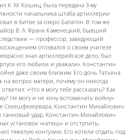
ил К. М. Кошиц, была передана 3-му
должности начальника штаба артиллерии
овал в битве за озеро Балатон. В том же
айор В. А. Франк-Каменецкий, бывший
следствии — профессор, заведующий
восхищением отозвался о своем учителе
рекрасно знал артиллерийское дело, был
рпусе его любили и уважали». Константин
ойне даже своим близким. Его дочь Татьяна
 на вопрос матери, почему он никогда
ответил: «Что я могу тебе рассказать? Как
ову? Не могу и не хочу вспоминать войну».
зле Секешфехервара, Константин Михайлович
й танковый удар, Константин Михайлович
ных установок «катюш» и отступить,
чил тяжелую контузию. Его хотели отдать под