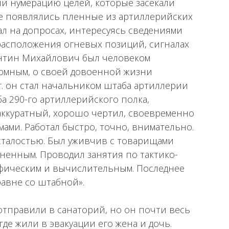
ли нумерацию целей, которые засекали
ке появлялись пленные из артиллерийских
л на допросах, интересуясь сведениями
 расположения огневых позиций, сигналах
антин Михайлович был человеком
ромным, о своей довоенной жизни
г. он стал начальником штаба артиллерии
ба 290-го артиллерийского полка,
 аккуратный, хорошо чертил, своевременно
мами. Работал быстро, точно, внимательно.
усталостью. Был уживчив с товарищами
иненным. Проводил занятия по тактико-
афическим и вычислительным. Последнее
равне со штабной».
отправили в санаторий, но он почти весь
де жили в эвакуации его жена и дочь.