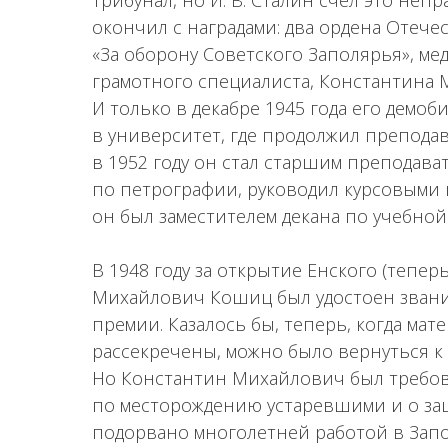
трибунал, но И. В. Сталин счел это н
окончил с наградами: два ордена Отече
«За оборону Советского Заполярья», мед
грамотного специалиста, Константина 
И только в декабре 1945 года его демоб
в университет, где продолжил преподав
в 1952 году он стал старшим преподава
по петрографии, руководил курсовыми 
он был заместителем декана по учебной
В 1948 году за открытие Енского (тепе
Михайлович Кошиц был удостоен звания
премии. Казалось бы, теперь, когда м
рассекречены, можно было вернуться к
Но Константин Михайлович был требова
по месторождению устаревшими и о за
подорвано многолетней работой в Запо