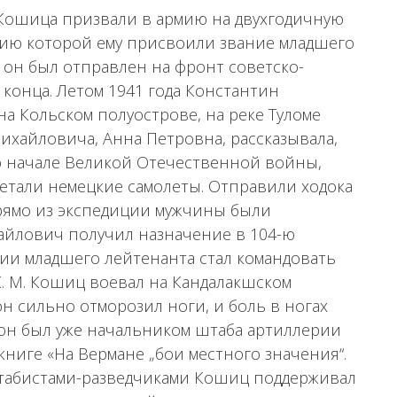
 Кошица призвали в армию на двухгодичную
нию которой ему присвоили звание младшего
 он был отправлен на фронт советско-
конца. Летом 1941 года Константин
а Кольском полуострове, на реке Туломе
ихайловича, Анна Петровна, рассказывала,
 о начале Великой Отечественной войны,
летали немецкие самолеты. Отправили ходока
Прямо из экспедиции мужчины были
айлович получил назначение в 104-ю
нии младшего лейтенанта стал командовать
т К. М. Кошиц воевал на Кандалакшском
н сильно отморозил ноги, и боль в ногах
у он был уже начальником штаба артиллерии
 книге «На Вермане „бои местного значения“.
штабистами-разведчиками Кошиц поддерживал