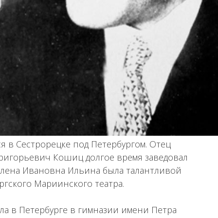
 в Сестрорецке под Петербургом. Отец
игорьевич Кошиц долгое время заведовал
Елена Ивановна Ильина была талантливой
ргского Мариинского театра.
ла в Петербурге в гимназии имени Петра