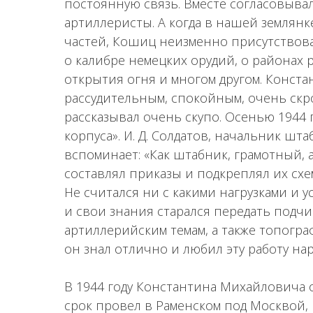
постоянную связь. Вместе согласовыва
артиллеристы. А когда в нашей землян
частей, Кошиц неизменно присутствова
о калибре немецких орудий, о районах
открытия огня и многом другом. Конст
рассудительным, спокойным, очень ск
рассказывал очень скупо. Осенью 1944 
корпуса». И. Д. Солдатов, начальник шта
вспоминает: «Как штабник, грамотный,
составлял приказы и подкреплял их схе
Не считался ни с какими нагрузками и 
и свои знания старался передать подч
артиллерийским темам, а также топогр
он знал отлично и любил эту работу на
В 1944 году Константина Михайловича 
срок провел в Раменском под Москвой, г