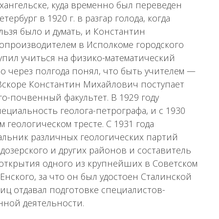
рхангельске, куда временно был переведен
тербург в 1920 г. в разгар голода, когда
ьзя было и думать, и Константин
лопроизводителем в Исполкоме городского
тупил учиться на физико-математический
Но через полгода понял, что быть учителем —
. Вскоре Константин Михайлович поступает
о-почвенный факультет. В 1929 году
ециальность геолога-петрографа, и с 1930
 геологическом тресте. С 1931 года
льник различных геологических партий
вдозерского и других районов и составитель
ь открытия одного из крупнейших в Советском
нского, за что он был удостоен Сталинской
шиц отдавал подготовке специалистов-
нной деятельности.