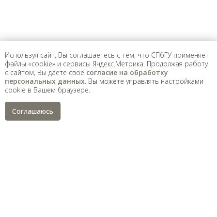
Санкт-Петербургский государственный университет
©
2026
Используя сайт, Вы соглашаетесь с тем, что СПбГУ применяет
Saint Petersburg State University
© 2026
файлы «cookie» и сервисы Яндекс.Метрика. Продолжая работу
Политика СПбГУ в отношении обработки
с сайтом, Вы даете свое
согласие на обработку
персональных данных
персональных данных
. Вы можете управлять настройками
На данном информационном ресурсе могут быть
cookie в Вашем браузере.
опубликованы архивные материалы с упоминанием
физических и юридических лиц, включенных
Министерством юстиции Российской Федерации в реестр
Соглашаюсь
иностранных агентов, а также организаций, признанных
экстремистскими и запрещенных на территории
Российской Федерации.