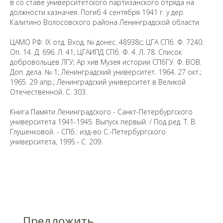
в со ставе университетского партизанского отряда на
Уважаемые универсанты и гости! Если
должности казначея. Погиб 4 сентября 1941 г. у дер.
вы заметили неточность в опубликованных
Калитино Волосовского района Ленинградской области.
сведениях, пожалуйста, сообщите об этом
на электронный адрес
pro@spbu.ru
ЦАМО РФ. IX отд. Вход. № донес. 48938с; ЦГА СПб. Ф. 7240.
Оп. 14. Д. 696. Л. 41; ЦГАИПД СПб. Ф. 4. Л. 78. Список
добровольцев ЛГУ; Ар хив Музея истории СПбГУ. Ф. ВОВ.
Доп. дела. № 1; Ленинградский университет. 1964. 27 окт.;
1965. 29 апр.; Ленинградский университет в Великой
Отечественной. С. 303.
Санкт-Петербургский государственный университет
©
2026
Книга Памяти Ленинградского - Санкт-Петербургского
Saint Petersburg State University
© 2026
университета 1941-1945. Выпуск первый. / Под ред. Т. В.
Политика СПбГУ в отношении обработки
Глушенковой. - СПб.: изд-во С.-Петербургского
персональных данных
университета, 1995.- С. 209.
На данном информационном ресурсе могут быть
опубликованы архивные материалы с упоминанием
физических и юридических лиц, включенных
Министерством юстиции Российской Федерации в реестр
иностранных агентов, а также организаций, признанных
экстремистскими и запрещенных на территории
Российской Федерации.