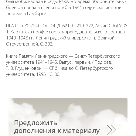
вы заметили неточность в опубликованных
был мобилизован в ряды РККА. Во время оборонительных
сведениях, пожалуйста, сообщите об этом
боев он попал в плен и погиб в 1944 году в фашистской
на электронный адрес
pro@spbu.ru
тюрьме в Гамбурге.
ЦГА СПб. Ф. 7240. Оп. 14. Д. 621. Л. 219, 222; Архив СПбГУ. Ф.
1. Картотека профессорско-преподавательского состава
1940−1948 гг.; Ленинградский университет в Великой
Отечественной. С. 302.
Санкт-Петербургский государственный университет
©
Книга Памяти Ленинградского — Санкт-Петербургского
2026
университета 1941−1945. Выпуск первый. / Под ред.
Saint Petersburg State University
© 2026
Т. В. Глушенковой. — СПб.: изд-во С.-Петербургского
Политика СПбГУ в отношении обработки
университета, 1995.- С. 80.
персональных данных
На данном информационном ресурсе могут быть
опубликованы архивные материалы с упоминанием
физических и юридических лиц, включенных
Министерством юстиции Российской Федерации в реестр
иностранных агентов, а также организаций, признанных
экстремистскими и запрещенных на территории
Российской Федерации.