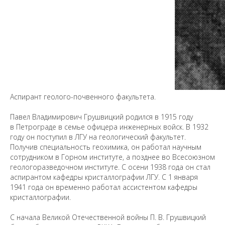
Аспирант геолого-почвенного факультета.
Павел Владимирович Грушвицкий родился в 1915 году
в Петрограде в семье офицера инженерных войск. В 1932
году он поступил в ЛГУ на геологический факультет.
Получив специальность геохимика, он работал научным
сотрудником в Горном институте, а позднее во Всесоюзном
геологоразведочном институте. С осени 1938 года он стал
Предложить
аспирантом кафедры кристаллографии ЛГУ. С 1 января
дополнения к материалу
1941 года он временно работал ассистентом кафедры
кристаллографии.
С начала Великой Отечественной войны П. В. Грушвицкий
Уважаемые универсанты и гости! Если