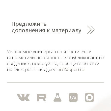
Уважаемые универсанты и гости! Если
вы заметили неточность в опубликованных
сведениях, пожалуйста, сообщите об этом
на электронный адрес
pro@spbu.ru
Санкт-Петербургский государственный университет
©
2026
Saint Petersburg State University
© 2026
Политика СПбГУ в отношении обработки
персональных данных
На данном информационном ресурсе могут быть
опубликованы архивные материалы с упоминанием
физических и юридических лиц, включенных
Министерством юстиции Российской Федерации в реестр
иностранных агентов, а также организаций, признанных
экстремистскими и запрещенных на территории
Российской Федерации.