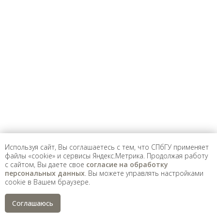
Уважаемые универсанты и гости! Если
вы заметили неточность в опубликованных
сведениях, пожалуйста, сообщите об этом
на электронный адрес
pro@spbu.ru
Санкт-Петербургский государственный университет
©
2026
Saint Petersburg State University
© 2026
Политика СПбГУ в отношении обработки
персональных данных
Используя сайт, Вы соглашаетесь с тем, что СПбГУ применяет
На данном информационном ресурсе могут быть
файлы «cookie» и сервисы Яндекс.Метрика. Продолжая работу
опубликованы архивные материалы с упоминанием
с сайтом, Вы даете свое
согласие на обработку
физических и юридических лиц, включенных
персональных данных
. Вы можете управлять настройками
Министерством юстиции Российской Федерации в реестр
иностранных агентов, а также организаций, признанных
cookie в Вашем браузере.
экстремистскими и запрещенных на территории
Российской Федерации.
Соглашаюсь