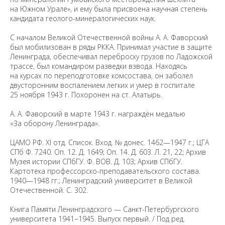
на Южном Урале», и ему была присвоена научная степень
кандидата геолого-минералогических наук.
С началом Великой Отечественной войны А. А. Фаворский
был мобилизован в ряды РККА. Принимал участие в защите
Ленинграда, обеспечивал переброску грузов по Ладожской
трассе, был командиром разведки взвода. Находясь
на курсах по переподготовке комсостава, он заболел
двусторонним воспалением легких и умер в госпитале
25 ноября 1943 г. Похоронен на ст. Алатырь.
А. А. Фаворский в марте 1943 г. награждён медалью
«За оборону Ленинграда».
ЦАМО РФ. XI отд. Список. Вход. № донес. 1462—1947 г.; ЦГА
СПб Ф. 7240. Оп. 12. Д. 1649; Оп. 14. Д. 603. Л. 21, 22; Архив
Музея истории СПбГУ. Ф. ВОВ. Д. 103; Архив СПбГУ.
Картотека профессорско-преподавательского состава.
1940—1948 гг.; Ленинградский университет в Великой
Отечественной. С. 302.
Книга Памяти Ленинградского — Санкт-Петербургского
университета 1941−1945. Выпуск первый. / Под ред.