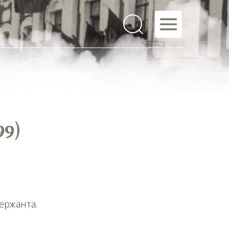
99)
ержанта.