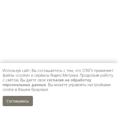
Предложить
дополнения к материалу
Уважаемые универсанты и гости! Если
вы заметили неточность в опубликованных
сведениях, пожалуйста, сообщите об этом
на электронный адрес
pro@spbu.ru
Используя сайт, Вы соглашаетесь с тем, что СПбГУ применяет
файлы «cookie» и сервисы Яндекс.Метрика. Продолжая работу
с сайтом, Вы даете свое
согласие на обработку
Санкт-Петербургский государственный университет
©
персональных данных
. Вы можете управлять настройками
2026
cookie в Вашем браузере.
Saint Petersburg State University
© 2026
Политика СПбГУ в отношении обработки
Соглашаюсь
персональных данных
На данном информационном ресурсе могут быть
опубликованы архивные материалы с упоминанием
физических и юридических лиц, включенных