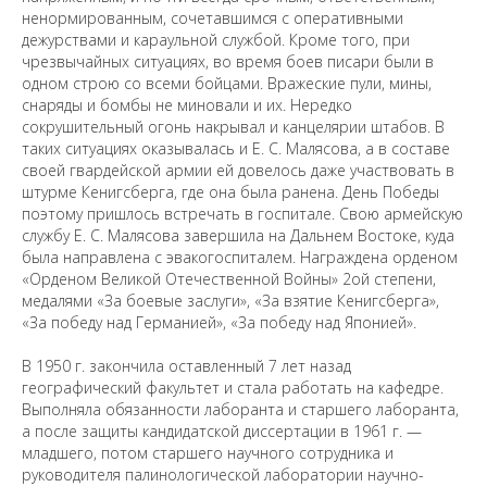
ненормированным, сочетавшимся с оперативными
дежурствами и караульной службой. Кроме того, при
чрезвычайных ситуациях, во время боев писари были в
одном строю со всеми бойцами. Вражеские пули, мины,
снаряды и бомбы не миновали и их. Нередко
сокрушительный огонь накрывал и канцелярии штабов. В
таких ситуациях оказывалась и Е. С. Малясова, а в составе
своей гвардейской армии ей довелось даже участвовать в
штурме Кенигсберга, где она была ранена. День Победы
поэтому пришлось встречать в госпитале. Свою армейскую
службу Е. С. Малясова завершила на Дальнем Востоке, куда
была направлена с эвакогоспиталем. Награждена орденом
«Орденом Великой Отечественной Войны» 2ой степени,
медалями «За боевые заслуги», «За взятие Кенигсберга»,
«За победу над Германией», «За победу над Японией».
В 1950 г. закончила оставленный 7 лет назад
географический факультет и стала работать на кафедре.
Выполняла обязанности лаборанта и старшего лаборанта,
а после защиты кандидатской диссертации в 1961 г. —
младшего, потом старшего научного сотрудника и
Предложить
руководителя палинологической лаборатории научно-
дополнения к материалу