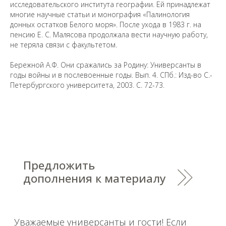
исследовательского института географии. Ей принадлежат
многие научные статьи и монография «Палинология
донных остатков Белого моря». После ухода в 1983 г. на
Уважаемые универсанты и гости! Если
пенсию Е. С. Малясова продолжала вести научную работу,
вы заметили неточность в опубликованных
не теряла связи с факультетом.
сведениях, пожалуйста, сообщите об этом
на электронный адрес
pro@spbu.ru
Бережной А.Ф. Они сражались за Родину: Универсанты в
годы войны и в послевоенные годы. Вып. 4. СПб.: Изд-во С.-
Петербургского университета, 2003. С. 72-73.
Санкт-Петербургский государственный университет
©
2026
Saint Petersburg State University
© 2026
Политика СПбГУ в отношении обработки
персональных данных
На данном информационном ресурсе могут быть
опубликованы архивные материалы с упоминанием
физических и юридических лиц, включенных
Министерством юстиции Российской Федерации в реестр
иностранных агентов, а также организаций, признанных
экстремистскими и запрещенных на территории
Российской Федерации.