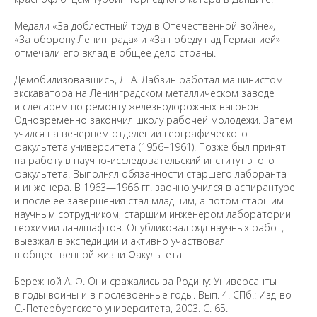
Медали «За доблестный труд в Отечественной войне»,
«За оборону Ленинграда» и «За победу над Германией»
отмечали его вклад в общее дело страны.
Демобилизовавшись, Л. А. Лабзин работал машинистом
экскаватора на Ленинградском металлическом заводе
и слесарем по ремонту железнодорожных вагонов.
Одновременно закончил школу рабочей молодежи. Затем
учился на вечернем отделении географического
факультета университета (1956−1961). Позже был принят
на работу в научно-исследовательский институт этого
факультета. Выполнял обязанности старшего лаборанта
и инженера. В 1963—1966 гг. заочно учился в аспирантуре
и после ее завершения стал младшим, а потом старшим
научным сотрудником, старшим инженером лаборатории
геохимии ландшафтов. Опубликовал ряд научных работ,
выезжал в экспедиции и активно участвовал
в общественной жизни Факультета.
Бережной А. Ф. Они сражались за Родину: Универсанты
в годы войны и в послевоенные годы. Вып. 4. СПб.: Изд-во
С.-Петербургского университета, 2003. С. 65.