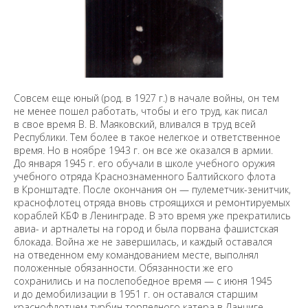
Совсем еще юный (род. в 1927 г.) в начале войны, он тем
не менее пошел работать, чтобы и его труд, как писал
в свое время В. В. Маяковский, вливался в труд всей
Республики. Тем более в такое нелегкое и ответственное
время. Но в ноябре 1943 г. он все же оказался в армии.
До января 1945 г. его обучали в школе учебного оружия
учебного отряда Краснознаменного Балтийского флота
в Кронштадте. После окончания он — пулеметчик-зенитчик,
краснофлотец отряда вновь строящихся и ремонтируемых
кораблей КБФ в Ленинграде. В это время уже прекратились
авиа- и артналеты на город и была порвана фашистская
блокада. Война же не завершилась, и каждый оставался
на отведенном ему командованием месте, выполнял
положенные обязанности. Обязанности же его
сохранились и на послепобедное время — с июня 1945
и до демобилизации в 1951 г. он оставался старшим
краснофлотцем турбин торпедного катера в Данциге.