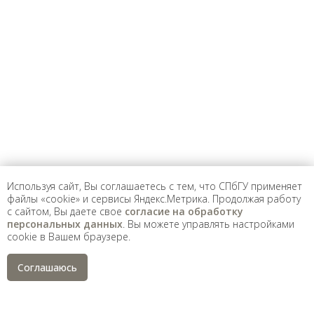
вы заметили неточность в опубликованных
сведениях, пожалуйста, сообщите об этом
на электронный адрес
pro@spbu.ru
Санкт-Петербургский государственный университет
©
2026
Saint Petersburg State University
© 2026
Политика СПбГУ в отношении обработки
персональных данных
Используя сайт, Вы соглашаетесь с тем, что СПбГУ применяет
файлы «cookie» и сервисы Яндекс.Метрика. Продолжая работу
На данном информационном ресурсе могут быть
с сайтом, Вы даете свое
согласие на обработку
опубликованы архивные материалы с упоминанием
физических и юридических лиц, включенных
персональных данных
. Вы можете управлять настройками
Министерством юстиции Российской Федерации в реестр
cookie в Вашем браузере.
иностранных агентов, а также организаций, признанных
экстремистскими и запрещенных на территории
Российской Федерации.
Соглашаюсь