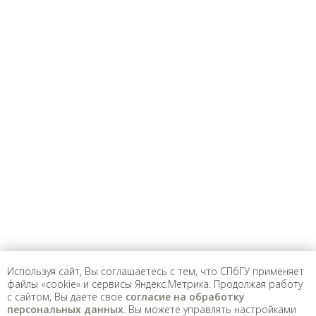
Предложить
дополнения к материалу
Уважаемые универсанты и гости! Если
вы заметили неточность в опубликованных
сведениях, пожалуйста, сообщите об этом
на электронный адрес
pro@spbu.ru
Используя сайт, Вы соглашаетесь с тем, что СПбГУ применяет
Санкт-Петербургский государственный университет
©
файлы «cookie» и сервисы Яндекс.Метрика. Продолжая работу
2026
с сайтом, Вы даете свое
согласие на обработку
Saint Petersburg State University
© 2026
персональных данных
. Вы можете управлять настройками