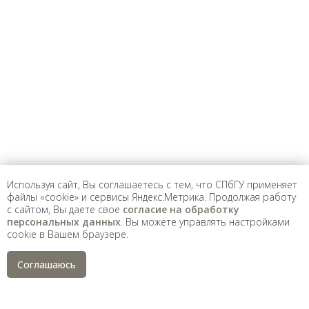
Предложить
дополнения к материалу
Уважаемые универсанты и гости! Если
вы заметили неточность в опубликованных
сведениях, пожалуйста, сообщите об этом
на электронный адрес
pro@spbu.ru
Используя сайт, Вы соглашаетесь с тем, что СПбГУ применяет
файлы «cookie» и сервисы Яндекс.Метрика. Продолжая работу
с сайтом, Вы даете свое
согласие на обработку
Санкт-Петербургский государственный университет
©
персональных данных
. Вы можете управлять настройками
2026
cookie в Вашем браузере.
Saint Petersburg State University
© 2026
Политика СПбГУ в отношении обработки
Соглашаюсь
персональных данных
На данном информационном ресурсе могут быть
опубликованы архивные материалы с упоминанием
физических и юридических лиц, включенных