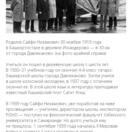
Родился Сайфи Низамович 30 ноября 1919 года
в Башкортостане в деревне Искандерово — в 30 км
от города Давлеканово. (на фото крайний справа)
Учиться он пошел в деревенскую школу с шести лет.
В 1930−31 учебном году он окончил 4-й класс татаро-
башкирской школы города Давлеканово. Затем учился
в школе колхозной молодежи, в 1937 году с отличием
окончил ее. В этой школе язык и литературу преподавал
известный башкирский поэт Сагит Агиш.
В 1939 году Сайфи Низамович, уже поработав на ниве
просвещения — учителем, директором школы, инспектором
РОНО — поступил на филологический факультет Узбекского
университета в Самарканде. Но долго учиться ему
не пришлось: 1 сентября 1939 года началась II Мировая
война и студента 1 курса призвали в армию.