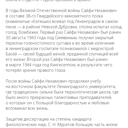
В годы Великой Отечественной войны Сайфи Низамович
в составе 38-го Гвардейского минометного полка
(знаменитые «Катюши») воевал под Ленинградом в самом
пекле — в районе Невской Дубровки, сполна испытал холод,
голод, бомбежки. Первый раз Сайфи Низамович был ранен
30 августа 1943 года под Синявиным, получил закрытый
перелом голеностопного сустава и во время излечения
в ленинградском госпитале познакомился с медсестрой
Басей — своей будущей женой, преданной спутницей всей
его жизни. Второй раз Сайфи Низамович был ранен
в марте 1944 года под Кингисеппом, в результате чего
потерял зрение правого глаза.
После войны Сайфи Низамович продолжил учебу
на восточном факультете Ленинградского университета,
где традиционно сильна была тюркологическая школа, где
было много прекрасных талантливых преподавателей,
о которых он с большой благодарностью и любовью
вспоминал всю жизнь.
Защитив диссертацию на степень кандидата
филологических наук, С. Н. Муратов большую часть жизни