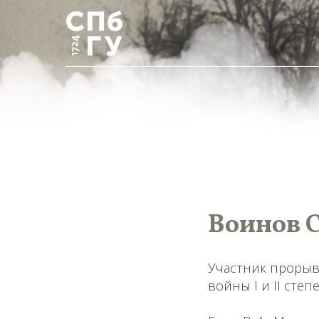
Воинов С
Участник прорыв
войны I и II степ