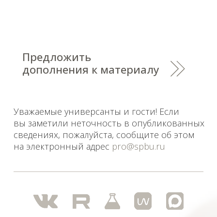
Уважаемые универсанты и гости! Если
вы заметили неточность в опубликованных
сведениях, пожалуйста, сообщите об этом
на электронный адрес
pro@spbu.ru
Санкт-Петербургский государственный университет
©
2026
Saint Petersburg State University
© 2026
Политика СПбГУ в отношении обработки
персональных данных
На данном информационном ресурсе могут быть
опубликованы архивные материалы с упоминанием
физических и юридических лиц, включенных
Министерством юстиции Российской Федерации в реестр
иностранных агентов, а также организаций, признанных
экстремистскими и запрещенных на территории
Российской Федерации.